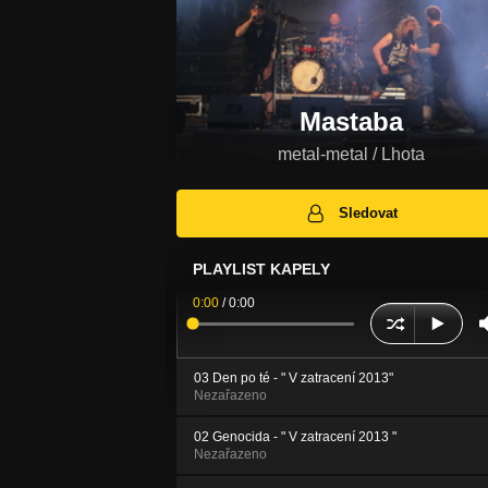
Mastaba
metal-metal / Lhota
Sledovat
PLAYLIST KAPELY
0:00
/
0:00
03 Den po té - " V zatracení 2013"
Nezařazeno
02 Genocida - " V zatracení 2013 "
Nezařazeno