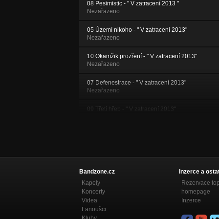
08 Pesimistic - " V zatracení 2013 "
Nezařazeno
05 Území nikoho - " V zatracení 2013"
Nezařazeno
10 Okamžik prozření - " V zatracení 2013"
Nezařazeno
07 Defenestrace - " V zatracení 2013"
Nezařazeno
09 Třetí hřeb - " V zatracení 2013"
Nezařazeno
06 Zapomenutej - " V zatracení 2013"
Nezařazeno
01 Intro - " V zatracení 2013"
Nezařazeno
Bandzone.cz
Inzerce a osta
Kapely
Rezervace to
04 V zatracení - " V zatracení 2013"
Koncerty
homepage
Nezařazeno
Videa
Inzerce
Fanoušci
Deportace (signum diabolicum 2009)
Kluby