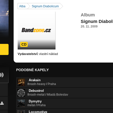
Alba
Signum Diabolicum
Album
Signum Diabo
20. 11. 2009
CD
Vydavatelství:
vlastní náklad
PODOBNÉ KAPELY
Arakain
thrash-heavy
/
Praha
Debustrol
thrash-metal
/
Mladá Boleslav
Dymytry
metal
/
Praha
Locomotive