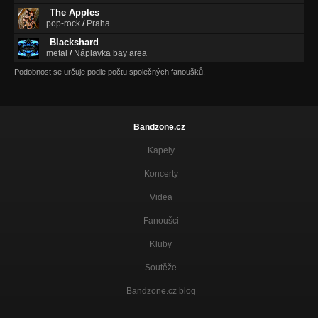
The Apples
pop-rock
/
Praha
Blackshard
metal
/
Náplavka bay area
Podobnost se určuje podle počtu společných fanoušků.
Bandzone.cz
Kapely
Koncerty
Videa
Fanoušci
Kluby
Soutěže
Bandzone.cz blog