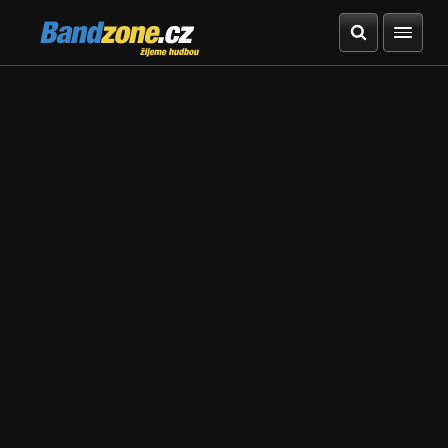
Bandzone.cz
žijeme hudbou