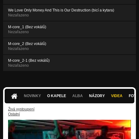
We Love Only Money And This is Our Destruction (bicí a kytara)
Nezařazeno
M-core_1 (Bez vokálů)
Nezařazeno
M-core_2 (Bez vokálů)
Nezařazeno
M-core_2-1 (Bez vokálů)
Nezařazeno
NOVINKY
O KAPELE
ALBA
NÁZORY
VIDEA
FOTK
Živá vystoupení
Ostatní