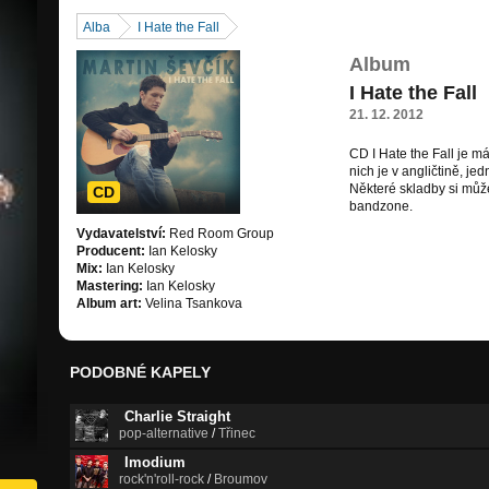
Alba
I Hate the Fall
Album
I Hate the Fall
21. 12. 2012
CD I Hate the Fall je m
nich je v angličtině, jed
Některé skladby si můž
CD
bandzone.
Vydavatelství:
Red Room Group
Producent:
Ian Kelosky
Mix:
Ian Kelosky
Mastering:
Ian Kelosky
Album art:
Velina Tsankova
PODOBNÉ KAPELY
Charlie Straight
pop-alternative
/
Třinec
Imodium
rock'n'roll-rock
/
Broumov