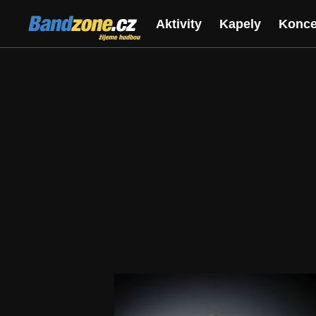
Bandzone.cz
Aktivity
Kapely
Konce
žijeme hudbou