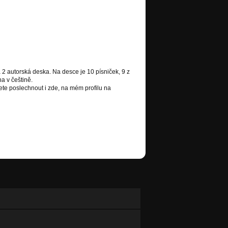
á 2 autorská deska. Na desce je 10 písniček, 9 z
na v češtině.
ete poslechnout i zde, na mém profilu na