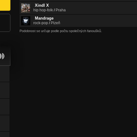
Xindl X
hip hop-folk
/
Praha
Mandrage
rock-pop
/
Plzeň
Podobnost se určuje podle počtu společných fanoušků.