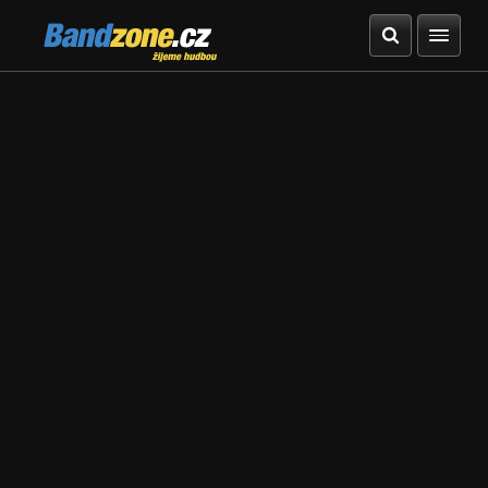
Bandzone.cz
žijeme hudbou