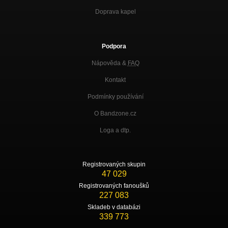
Doprava kapel
Podpora
Nápověda &
FAQ
Kontakt
Podmínky používání
O Bandzone.cz
Loga a dtp.
Registrovaných skupin
47 029
Registrovaných fanoušků
227 083
Skladeb v databázi
339 773