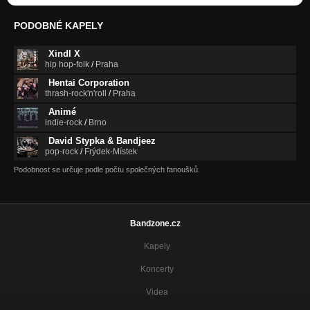
PODOBNÉ KAPELY
Xindl X
hip hop-folk
/
Praha
Hentai Corporation
thrash-rock'n'roll
/
Praha
Animé
indie-rock
/
Brno
David Stypka & Bandjeez
pop-rock
/
Frýdek-Místek
Podobnost se určuje podle počtu společných fanoušků.
Bandzone.cz
Kapely
Koncerty
Videa