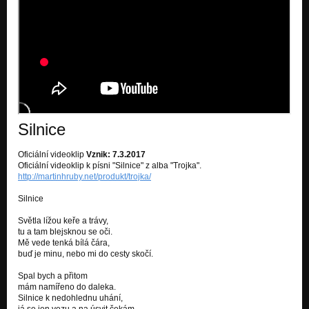
Silnice
Oficiální videoklip
Vznik: 7.3.2017
Oficiální videoklip k písni "Silnice" z alba "Trojka".
http://martinhruby.net/produkt/trojka/
Silnice
Světla lížou keře a trávy,
tu a tam blejsknou se oči.
Mě vede tenká bílá čára,
buď je minu, nebo mi do cesty skočí.
Spal bych a přitom
mám namířeno do daleka.
Silnice k nedohlednu uhání,
já se jen vezu a na úsvit čekám.