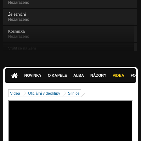
Nezařazeno
Železniční
Nezařazeno
Kosmická
Nezařazeno
Vrátit se na Zem
Nezařazeno
Let balónem
Trojka
NOVINKY
O KAPELE
ALBA
NÁZORY
VIDEA
FOTK
Silnice
Trojka
Videa
Oficiální videoklipy
Silnice
Trojka
Trojka
Pětiprstý blues
Trojka
Vprostřed léta
Trojka