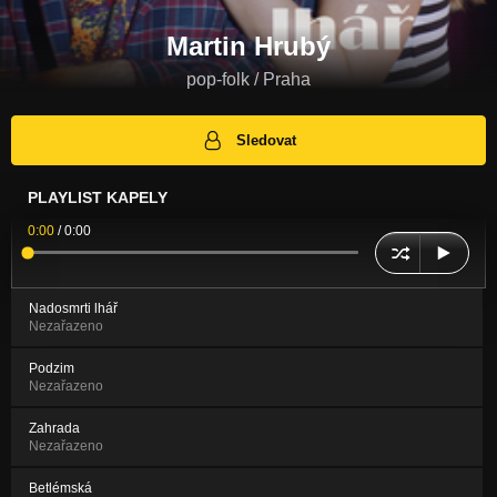
Martin Hrubý
pop-folk / Praha
Sledovat
PLAYLIST KAPELY
0:00
/
0:00
Nadosmrti lhář
Nezařazeno
Podzim
Nezařazeno
Zahrada
Nezařazeno
Betlémská