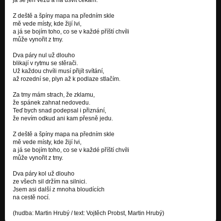
Z deště a špíny mapa na předním skle
mě vede místy, kde žijí lvi,
a já se bojím toho, co se v každé příští chvíli
může vynořit z tmy.
Dva páry nul už dlouho
blikají v rytmu se stěrači.
Už každou chvíli musí přijít svítání,
až rozední se, plyn až k podlaze stlačím.
Za tmy mám strach, že zklamu,
že spánek zahnat nedovedu.
Teď bych snad podepsal i přiznání,
že nevím odkud ani kam přesně jedu.
Z deště a špíny mapa na předním skle
mě vede místy, kde žijí lvi,
a já se bojím toho, co se v každé příští chvíli
může vynořit z tmy.
Dva páry kol už dlouho
ze všech sil držím na silnici.
Jsem asi další z mnoha bloudících
na cestě nocí.
(hudba: Martin Hrubý / text: Vojtěch Probst, Martin Hrubý)