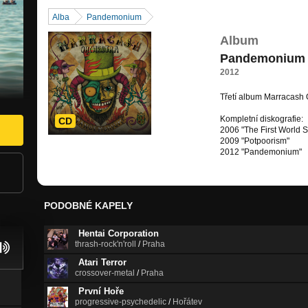
Alba
Pandemonium
Album
Pandemonium
2012
Třetí album Marracash O
Kompletní diskografie:
CD
2006 "The First World 
2009 "Potpoorism"
2012 "Pandemonium"
PODOBNÉ KAPELY
Hentai Corporation
thrash-rock'n'roll
/
Praha
Atari Terror
crossover-metal
/
Praha
První Hoře
progressive-psychedelic
/
Hořátev