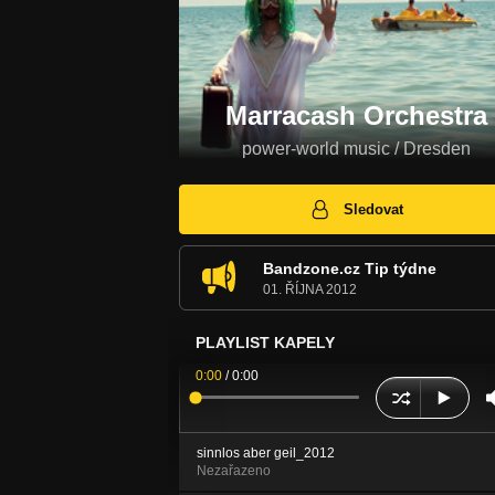
Marracash Orchestra
power-world music / Dresden
Sledovat
Bandzone.cz Tip týdne
01. ŘÍJNA 2012
PLAYLIST KAPELY
0:00
/
0:00
sinnlos aber geil_2012
Nezařazeno