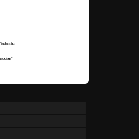
rchestra....
Session"