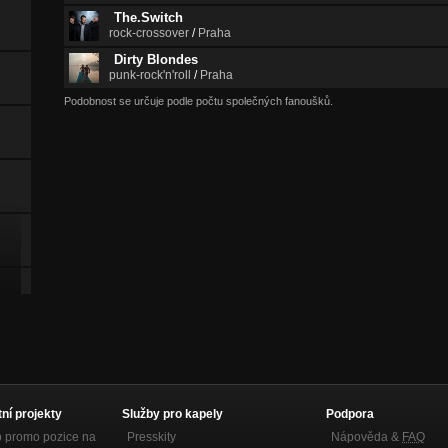
The.Switch
rock-crossover
/
Praha
Dirty Blondes
punk-rock'n'roll
/
Praha
Podobnost se určuje podle počtu společných fanoušků.
tní projekty
Služby pro kapely
Podpora
p promo pozice na
Presskity
Nápověda &
FAQ