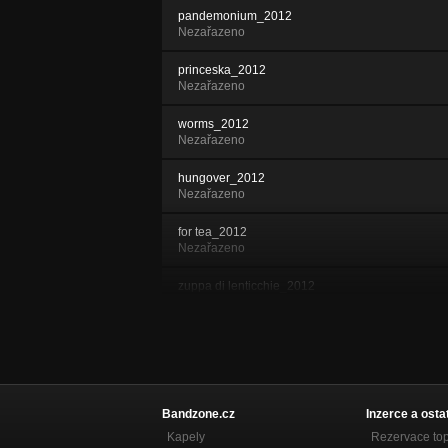
pandemonium_2012
Nezařazeno
princeska_2012
Nezařazeno
worms_2012
Nezařazeno
hungover_2012
Nezařazeno
for tea_2012
Nezařazeno
zuppa di lenticchie_2012
Nezařazeno
hundred_2012
Nezařazeno
Sire Cornflex
Nezařazeno
Bandzone.cz
Inzerce a osta
Kapely
Rezervace to
Big Larv