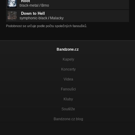
Root
black-metal
/
Brno
Down to Hell
symphonic-black
/
Malacky
Podobnost se určuje podle počtu společných fanoušků.
Bandzone.cz
Kapely
Koncerty
Videa
Fanoušci
Kluby
Soutěže
Bandzone.cz blog