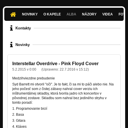
NOVINKY
O KAPELE
ALBA
NÁZORY
VIDEA
FOTK
Kontakty
Novinky
Interstellar Overdrive - Pink Floyd Cover
5.2.2015 v 0:00
(Upraveno:
22.7.2016 v 15:12
)
Medzihviezdne prebudenie
Syd Barrett mi otvoril "oči". Je to fakt, či sa mi to páči alebo nie. Na
jeho počesť som z čistej zábavy nahral cover verziu ich
inštrumentálnej skladby, ktorá tvorila jadro ich koncertov v
pôvodnej zostave. Skladbu som nahral bez jediného stryhu v
tomto poradí:
1. Programovanie bicií
2. Basa
3. Gitara
4. Kláves