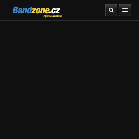
Bandzone.cz
žijeme hudbou