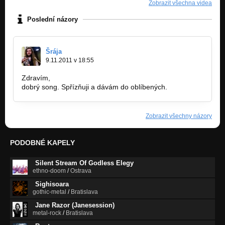
Zobrazit všechna videa
Poslední názory
Šrája
9.11.2011 v 18:55
Zdravím,
dobrý song. Spřízňuji a dávám do oblíbených.
Zobrazit všechny názory
PODOBNÉ KAPELY
Silent Stream Of Godless Elegy
ethno-doom
/
Ostrava
Sighisoara
gothic-metal
/
Bratislava
Jane Razor (Janesession)
metal-rock
/
Bratislava