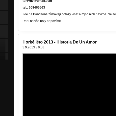
tentyny@gmail.com
tel.: 608465563
Zde na Bandzone zůstávají dotazy viset a my o nich nevíme. Nelz
Rádi na vše brzy odpovíme.
Horké léto 2013 - Historia De Un Amor
3.9.2013 v 9:58