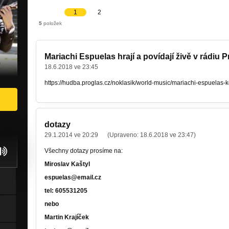
1
2
5
položek
Mariachi Espuelas hrají a povídají živě v rádiu 
18.6.2018 ve 23:45
https://hudba.proglas.cz/noklasik/world-music/mariachi-espuelas-k
dotazy
29.1.2014 ve 20:29
(Upraveno:
18.6.2018 ve 23:47
)
Všechny dotazy prosíme na:
Miroslav Kaštyl
espuelas@email.cz
tel: 605531205
nebo
Martin Krajíček