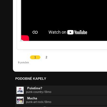
1
2
5
položek
PODOBNÉ KAPELY
Poletíme?
punk-country
/
Brno
Mucha
punk-art rock
/
Brno