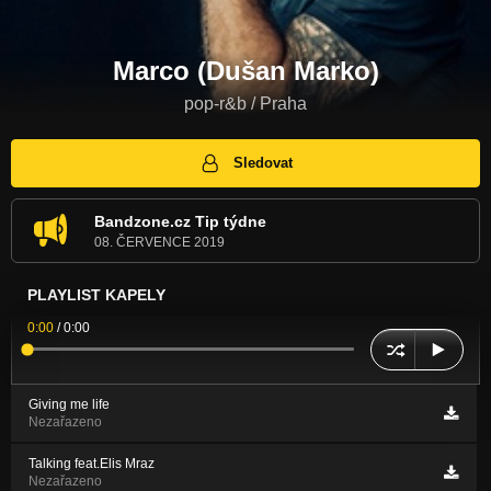
Marco (Dušan Marko)
pop-r&b / Praha
Sledovat
Bandzone.cz Tip týdne
08. ČERVENCE 2019
PLAYLIST KAPELY
0:00
/
0:00
Giving me life
Nezařazeno
Talking feat.Elis Mraz
Nezařazeno