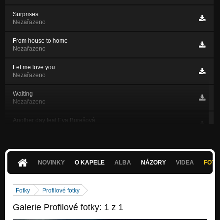
Surprises
Nezařazeno
From house to home
Nezařazeno
Let me love you
Nezařazeno
Waiting
Nezařazeno
Another day feat.Eva Burešová
Nezařazeno
Last Party
Nezařazeno
NOVINKY
O KAPELE
ALBA
NÁZORY
VIDEA
FOTK
Tomorrow
Nezařazeno
Fotky
Profilové fotky
On the surface
Galerie Profilové fotky: 1 z 1
Nezařazeno