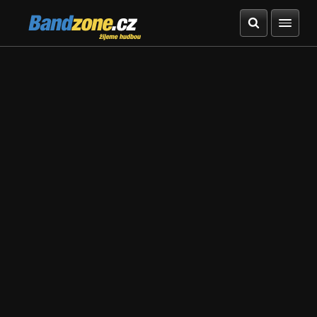
Bandzone.cz
žijeme hudbou