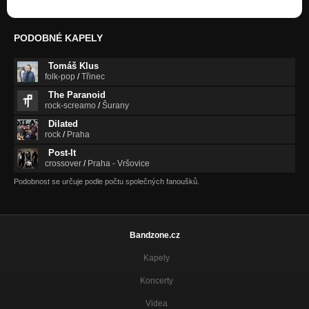
PODOBNÉ KAPELY
Tomáš Klus
folk-pop
/
Třinec
The Paranoid
rock-screamo
/
Šurany
Dilated
rock
/
Praha
Post-It
crossover
/
Praha - Vršovice
Podobnost se určuje podle počtu společných fanoušků.
Bandzone.cz
Kapely
Koncerty
Videa