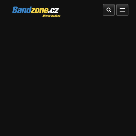
Bandzone.cz
žijeme hudbou