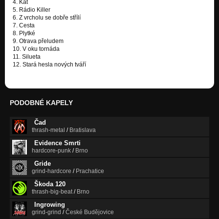
4. Kat
5. Rádio Killer
6. Z vrcholu se dobře střílí
7. Cesta
8. Plytké
9. Otrava přeludem
10. V oku tornáda
11. Silueta
12. Stará hesla nových tváří
PODOBNÉ KAPELY
Čad
thrash-metal
/
Bratislava
Evidence Smrti
hardcore-punk
/
Brno
Gride
grind-hardcore
/
Prachatice
Škoda 120
thrash-big-beat
/
Brno
Ingrowing
grind-grind
/
České Budějovice