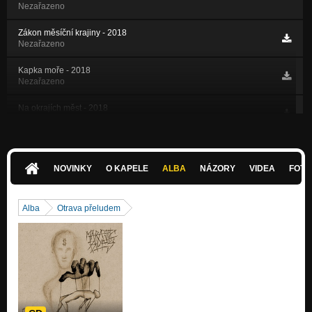
Nezařazeno
Zákon měsíční krajiny - 2018
Nezařazeno
Kapka moře - 2018
Nezařazeno
Na okrajích měst - 2018
Nezařazeno
O čem? - 2012
Nezařazeno
NOVINKY
O KAPELE
ALBA
NÁZORY
VIDEA
FOTK
Rytmus doby - 2012
Nezařazeno
Alba
Otrava přeludem
Život za život - 2012
Nezařazeno
Jen jeden směr - 2017
Nezařazeno