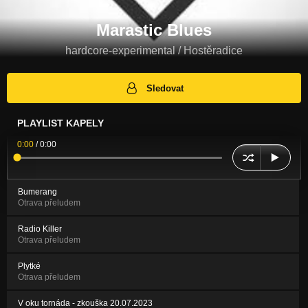
Marastic Blues
hardcore-experimental / Hostěradice
Sledovat
PLAYLIST KAPELY
0:00
/
0:00
Bumerang
Otrava přeludem
Radio Killer
Otrava přeludem
Plytké
Otrava přeludem
V oku tornáda - zkouška 20.07.2023