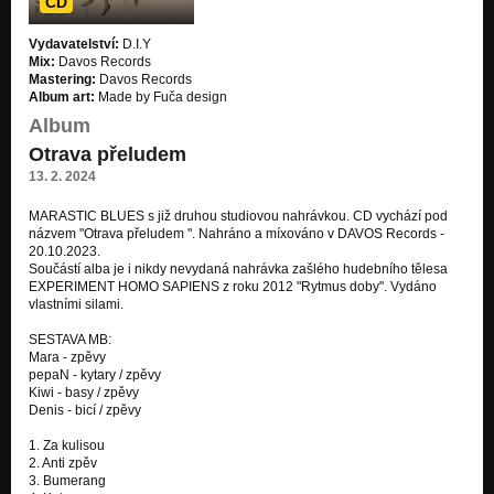
CD
Vydavatelství:
D.I.Y
Mix:
Davos Records
Mastering:
Davos Records
Album art:
Made by Fuča design
Album
Otrava přeludem
13. 2. 2024
MARASTIC BLUES s již druhou studiovou nahrávkou. CD vychází pod
názvem "Otrava přeludem ". Nahráno a míxováno v DAVOS Records -
20.10.2023.
Součástí alba je i nikdy nevydaná nahrávka zašlého hudebního tělesa
EXPERIMENT HOMO SAPIENS z roku 2012 "Rytmus doby". Vydáno
vlastními silami.
SESTAVA MB:
Mara - zpěvy
pepaN - kytary / zpěvy
Kiwi - basy / zpěvy
Denis - bicí / zpěvy
1. Za kulisou
2. Anti zpěv
3. Bumerang