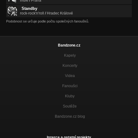
indie
/
Praha
Standby
rock-rock'n'roll
/
Hradec Králové
Podobnost se určuje podle počtu společných fanoušků.
Bandzone.cz
Kapely
Koncerty
Videa
Fanoušci
Kluby
Soutěže
Bandzone.cz blog
Inzerce a ostatní projekty