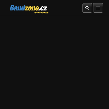
Bandzone.cz
žijeme hudbou