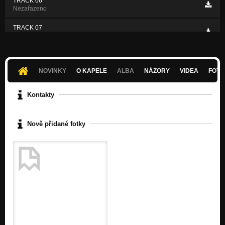
TRACK 06
Nezařazeno
TRACK 07
Nezařazeno
NOVINKY
O KAPELE
ALBA
NÁZORY
VIDEA
FOTK
Kontakty
Nově přidané fotky