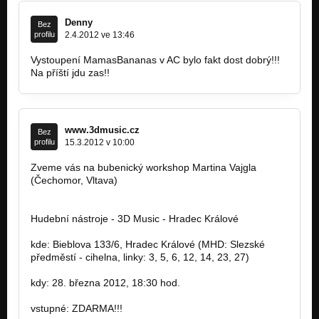
Denny
Bez
profilu
2.4.2012 ve 13:46
Vystoupení MamasBananas v AC bylo fakt dost dobrý!!!
Na příští jdu zas!!
www.3dmusic.cz
Bez
profilu
15.3.2012 v 10:00
Zveme vás na bubenický workshop Martina Vajgla
(Čechomor, Vltava)
Hudební nástroje - 3D Music - Hradec Králové
kde: Bieblova 133/6, Hradec Králové (MHD: Slezské
předměstí - cihelna, linky: 3, 5, 6, 12, 14, 23, 27)
kdy: 28. března 2012, 18:30 hod.
vstupné: ZDARMA!!!