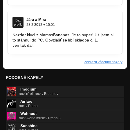
Jára a Míra
Bez
profilu
28.2.2012 v 15:01
Nazdar kluci z MamasBananas. Je to super! Už jsem si
to stáhnul do PC. Obvzlášť se líbí skladba č. 1.
Jen tak dál.
Zobrazit všechny názory
PODOBNÉ KAPELY
Imodium
rock'n'roll-rock
/
Broumov
Airfare
rock
/
Praha
Wohnout
rock-world music
/
Praha 3
Sunshine