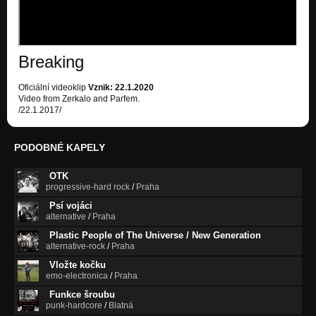
Rason
Nezařazeno
Breaking
Oficiální videoklip
Vznik: 22.1.2020
Video from Zerkalo and Parfem.
/22.1.2017/
PODOBNÉ KAPELY
OTK
progressive-hard rock
/
Praha
Psí vojáci
alternative
/
Praha
Plastic People of The Universe / New Generation
alternative-rock
/
Praha
Vložte kočku
emo-electronica
/
Praha
Funkce šroubu
punk-hardcore
/
Blatná