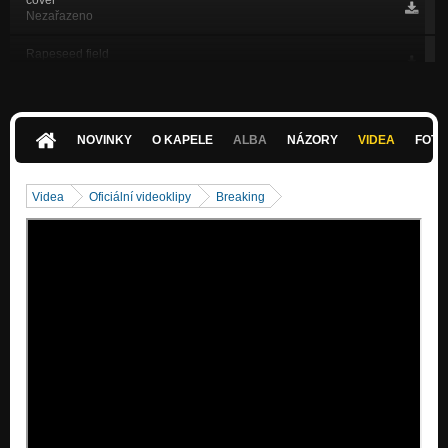
Nezařazeno
Rapeseed field
Nezařazeno
Be happy
Nezařazeno
NOVINKY
O KAPELE
ALBA
NÁZORY
VIDEA
FOTK
sometimes
Nezařazeno
Videa
Oficiální videoklipy
Breaking
Butterfly
Nezařazeno
Powder
Nezařazeno
Bělásek
Nezařazeno
Raptuo
Nezařazeno
Rawpolis
Nezařazeno