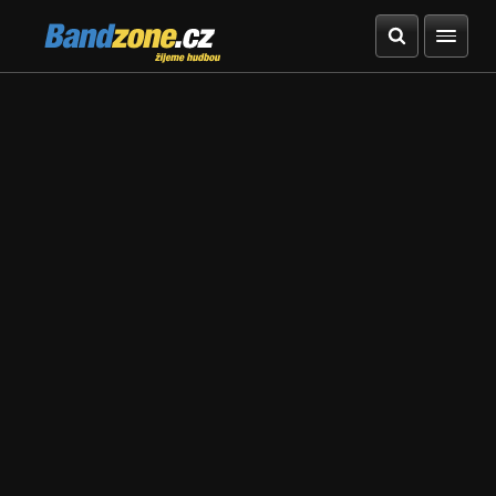
Bandzone.cz
žijeme hudbou