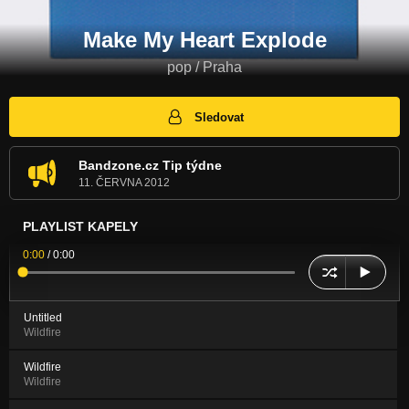
Make My Heart Explode
pop / Praha
Sledovat
Bandzone.cz Tip týdne
11. ČERVNA 2012
PLAYLIST KAPELY
0:00
/
0:00
Untitled
Wildfire
Wildfire
Wildfire