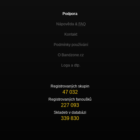
Podpora
Nápověda &
FAQ
Kontakt
Podmínky používání
O Bandzone.cz
Loga a dtp.
Registrovaných skupin
47 032
Registrovaných fanoušků
227 093
Skladeb v databázi
339 830