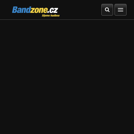
Bandzone.cz
žijeme hudbou