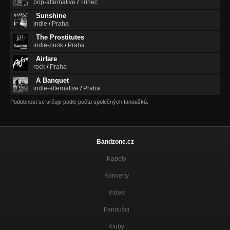
pop-alternative
/
Třinec
Sunshine
Intro
indie
/
Praha
Make My Heart Explode
The Prostitutes
indie-punk
/
Praha
Airfare
rock
/
Praha
A Banquet
indie-alternative
/
Praha
Podobnost se určuje podle počtu společných fanoušků.
Bandzone.cz
Kapely
Koncerty
Videa
Fanoušci
Kluby