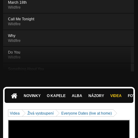
March 18th
Wildfire
Call Me Tonight
Wildfire
Why
Wildfire
Do You
Wildfire
Something About You
Wildfire
To The Sky
Wildfire
NOVINKY
O KAPELE
ALBA
NÁZORY
VIDEA
FOTK
Hard To Feel
Wildfire
Videa
Živá vystoupení
Everyone Dates (live at home)
I Lost My Face
Wildfire
She Got A Strange Magic