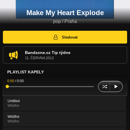
Make My Heart Explode
pop / Praha
Sledovat
Bandzone.cz Tip týdne
11. ČERVNA 2012
PLAYLIST KAPELY
0:00
/
0:00
Untitled
Wildfire
Wildfire
Wildfire