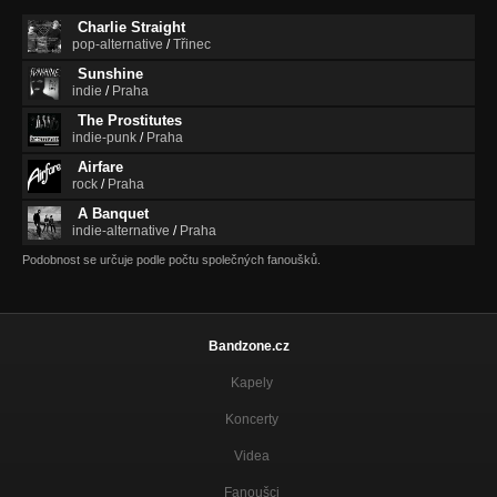
Charlie Straight
Intro
pop-alternative
/
Třinec
Make My Heart Explode
Sunshine
indie
/
Praha
The Prostitutes
indie-punk
/
Praha
Airfare
rock
/
Praha
A Banquet
indie-alternative
/
Praha
Podobnost se určuje podle počtu společných fanoušků.
Bandzone.cz
Kapely
Koncerty
Videa
Fanoušci