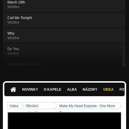
March 18th
Wildfire
Call Me Tonight
Wildfire
Why
Wildfire
Do You
Wildfire
Something About You
Wildfire
To The Sky
Wildfire
NOVINKY
O KAPELE
ALBA
NÁZORY
VIDEA
FOTK
Hard To Feel
Wildfire
Videa
Oficiální
Make My Heart Explode - One More
I Lost My Face
videoklipy
Day
Wildfire
She Got A Strange Magic