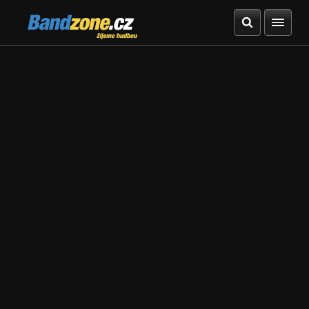
Bandzone.cz
žijeme hudbou