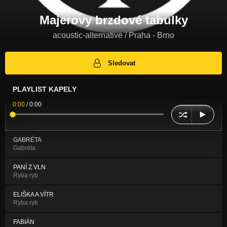
Majerovy brzdové tabulky
acoustic-alternative / Praha - Brno
Sledovat
PLAYLIST KAPELY
0:00
/
0:00
GABRÉTA
Gabréta
PANÍ Z VLN
Ryba ryb
ELIŠKA A VÍTR
Ryba ryb
FABIÁN