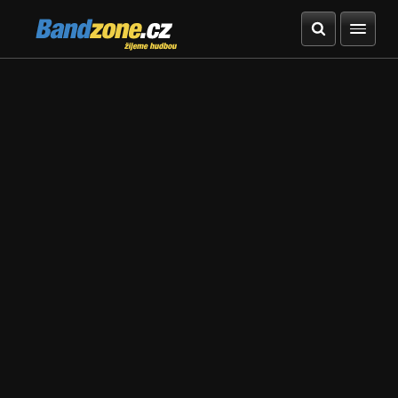
Bandzone.cz
žijeme hudbou