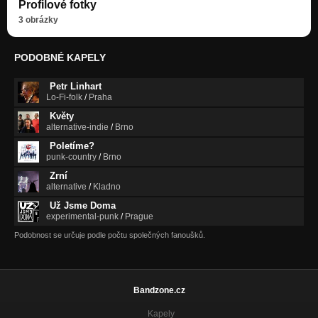
Profilové fotky
3 obrázky
PODOBNÉ KAPELY
Petr Linhart
Lo-Fi-folk
/
Praha
Květy
alternative-indie
/
Brno
Poletíme?
punk-country
/
Brno
Zrní
alternative
/
Kladno
Už Jsme Doma
experimental-punk
/
Prague
Podobnost se určuje podle počtu společných fanoušků.
Bandzone.cz
Kapely