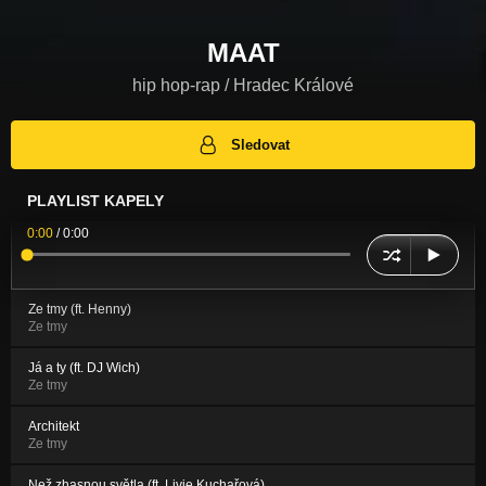
MAAT
hip hop-rap / Hradec Králové
Sledovat
PLAYLIST KAPELY
0:00
/
0:00
Ze tmy (ft. Henny)
Ze tmy
Já a ty (ft. DJ Wich)
Ze tmy
Architekt
Ze tmy
Než zhasnou světla (ft. Livie Kuchařová)