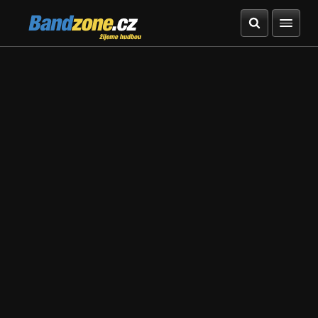
Bandzone.cz
žijeme hudbou