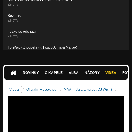
Ze tmy
Bez nás
Ze tmy
Těžko se odchází
Ze tmy
IronKap - Z popela (ft. Fosco Alma & Marpo)
Nezařazeno
Headshot (ft. Radikal, Fosco Alma, Jay Diesel, Tafrob, Bio, L.D.
Nezařazeno
NOVINKY
O KAPELE
ALBA
NÁZORY
VIDEA
FOTK
Videa
Oficiální videoklipy
MAAT - Já a ty (prod. DJ Wich)