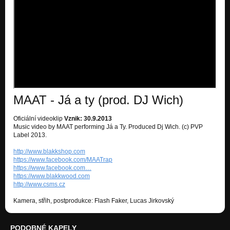
MAAT - Já a ty (prod. DJ Wich)
Oficiální videoklip
Vznik: 30.9.2013
Music video by MAAT performing Já a Ty. Produced Dj Wich. (c) PVP
Label 2013.
http://www.blakkshop.com
https://www.facebook.com/MAATrap
https://www.facebook.com…
https://www.blakkwood.com
http://www.csms.cz
Kamera, střih, postprodukce: Flash Faker, Lucas Jirkovský
PODOBNÉ KAPELY