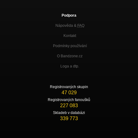
Podpora
Nápověda &
FAQ
Kontakt
Podmínky používání
O Bandzone.cz
Loga a dtp.
Registrovaných skupin
47 029
Registrovaných fanoušků
227 083
Skladeb v databázi
339 773