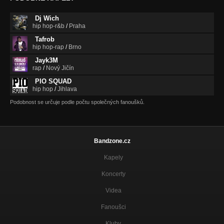
Dj Wich
hip hop-r&b
/
Praha
Tafrob
hip hop-rap
/
Brno
Jayk3M
rap
/
Nový Jičín
PIO SQUAD
hip hop
/
Jihlava
Podobnost se určuje podle počtu společných fanoušků.
Bandzone.cz
Kapely
Koncerty
Videa
Fanoušci
Kluby