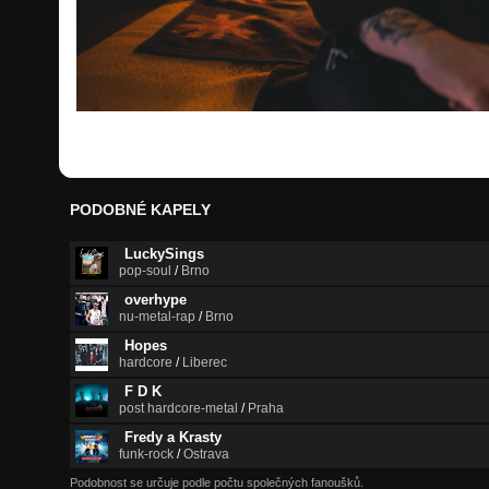
PODOBNÉ KAPELY
LuckySings
pop-soul
/
Brno
overhype
nu-metal-rap
/
Brno
Hopes
hardcore
/
Liberec
F D K
post hardcore-metal
/
Praha
Fredy a Krasty
funk-rock
/
Ostrava
Podobnost se určuje podle počtu společných fanoušků.