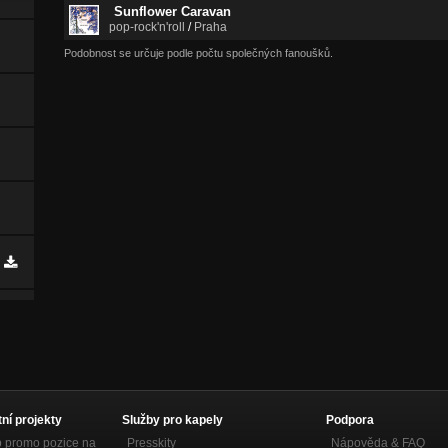
Sunflower Caravan
pop-rock'n'roll
/
Praha
Podobnost se určuje podle počtu společných fanoušků.
tní projekty
Služby pro kapely
Podpora
p promo pozice na
Presskity
Nápověda &
FAQ