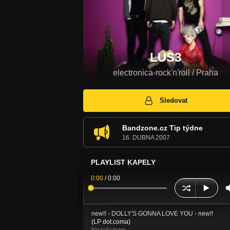
LUS3
electronica-rock'n'roll / Praha
Sledovat
Bandzone.cz Tip týdne
16. DUBNA 2007
PLAYLIST KAPELY
0:00
/
0:00
new!! - DOLLY'S GONNA LOVE YOU - new!!
(LP dot.coma)