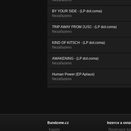
Nezařazeno
BY YOUR SIDE - (LP dot.coma)
Nezařazeno
TRIP AWAY FROM US - (LP dot.coma)
Nezařazeno
KIND OF KITSCH - (LP dot.coma)
Nezařazeno
AWAKENING - (LP dot.coma)
Nezařazeno
Human Power (EP Aplaus)
Nezařazeno
Aplaus (EP Aplaus)
Nezařazeno
Das Ist Disco (EP Aplaus)
Nezařazeno
Bandzone.cz
Inzerce a osta
Kapely
Rezervace to