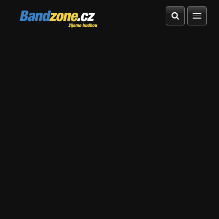
Bandzone.cz
žijeme hudbou