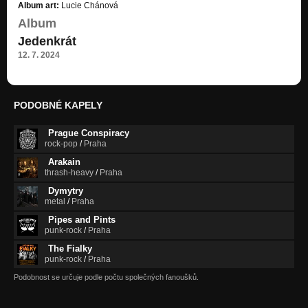
Déšť
Album art:
Lucie Chánová
DÁL
Album
Jedenkrát
Podvedená
Lucky Brew
12. 7. 2024
Samotář
Lucky Brew
PODOBNÉ KAPELY
Tak už dost
Lucky Brew
Prague Conspiracy
rock-pop
/
Praha
Špatná hra
Arakain
Lucky Brew
thrash-heavy
/
Praha
Dymytry
metal
/
Praha
Pipes and Pints
punk-rock
/
Praha
The Fialky
punk-rock
/
Praha
Podobnost se určuje podle počtu společných fanoušků.