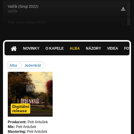
Valčík (Singl 2022)
Valčík
Tisíc barev (Singl 2021)
Tisíc barev
Časoprostor
Lucky Brew
NOVINKY
O KAPELE
ALBA
NÁZORY
VIDEA
FOTK
Nad ránem
DÁL
Alba
Jedenkrát
Hledím dál
DÁL
Dotýkám se nebe
DÁL
Skrývám nás
Digitální
DÁL
release
Kam se podívám
Producent:
Petr Antušek
DÁL
Mix:
Petr Antušek
Mastering:
Petr Antušek