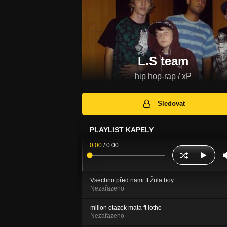
L.S team
hip hop-rap / xP
Sledovat
PLAYLIST KAPELY
0:00
/
0:00
Vsechno před nami ft Žula boy
Nezařazeno
milion otazek mata ft lotho
Nezařazeno