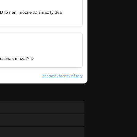
D:D to neni mozne :D smaz ty dva
nestihas mazat?:D
Zobrazit všechny názory