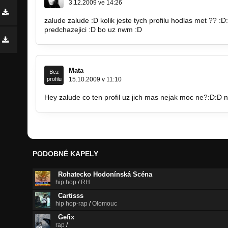
3.12.2009 ve 14:26
zalude zalude :D kolik jeste tych profilu hodlas met ?? :
predchazejici :D bo uz nwm :D
Mata
Bez
profilu
15.10.2009 v 11:10
Hey zalude co ten profil uz jich mas nejak moc ne?:D:D 
PODOBNÉ KAPELY
Rohatecko Hodonínská Scéna
hip hop
/
RH
Cartisss
hip hop-rap
/
Olomouc
Gefix
rap
/