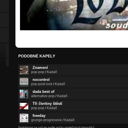
PODOBNÉ KAPELY
Znamení
pop-pop
/
Kadaň
nocontrol
pop-post rock
/
Kadaň
dada best of
alternative-pop
/
Kadaň
Tři čtvrtiny štěstí
pop-pop
/
Kadaň
freeday
grunge-progressive
/
Kadaň
Podobnost se určuje podle počtu společných fanoušků.