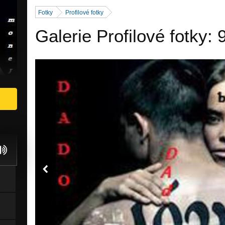
Fotky
Profilové fotky
Galerie Profilové fotky: 