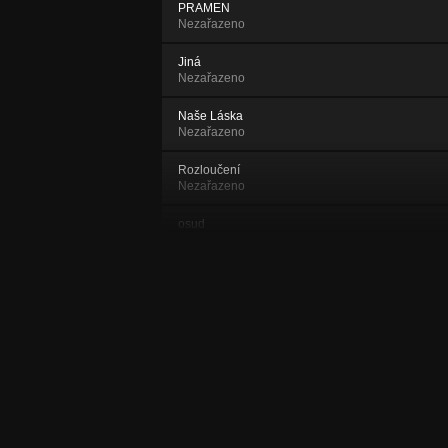
PRAMEN
Nezařazeno
Jiná
Nezařazeno
Naše Láska
Nezařazeno
Rozloučení
Nezařazeno
osud
Nezařazeno
Štěstíčka z poutí
Nezařazeno
Láska
Nezařazeno
Pravda
Nezařazeno
když