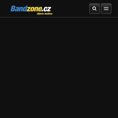
Bandzone.cz
žijeme hudbou