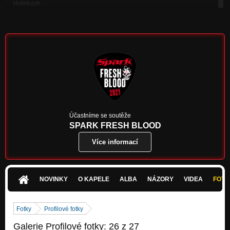
Halelujah
Lokomotiva ,,Planet"
Dakota
Lokomotiva ,,Planet"
Pálí oči
Má krev
Vstávej
Má krev
Večer
Účastníme se soutěže
Promo CD
SPARK FRESH BLOOD
Více informací
Mít tak jen sílu
Back Into The USSR
Blues, whisky, Harley Davidson
Má krev
NOVINKY
O KAPELE
ALBA
NÁZORY
VIDEA
FOTK
Kristýnka
Má krev
Fotky
Profilové fotky
Galerie Profilové fotky: 26 z 27