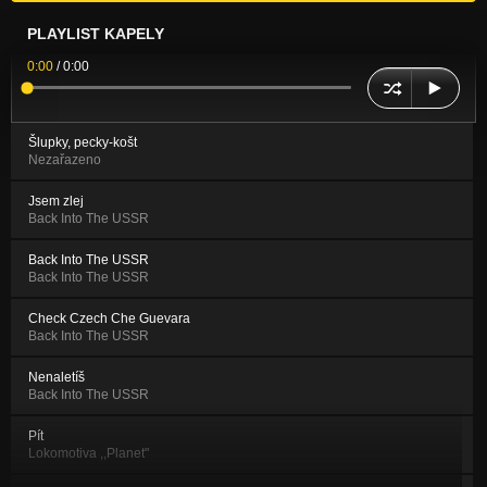
PLAYLIST KAPELY
0:00
/
0:00
Šlupky, pecky-košt
Nezařazeno
Jsem zlej
Back Into The USSR
Back Into The USSR
Back Into The USSR
Check Czech Che Guevara
Back Into The USSR
Nenaletíš
Back Into The USSR
Pít
Lokomotiva ,,Planet"