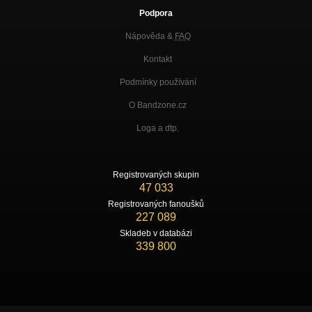
Podpora
Nápověda &
FAQ
Kontakt
Podmínky používání
O Bandzone.cz
Loga a dtp.
Registrovaných skupin
47 033
Registrovaných fanoušků
227 089
Skladeb v databázi
339 800