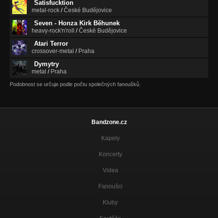
Satisfucktion
metal-rock
/
České Budějovice
Seven - Honza Kirk Běhunek
heavy-rock'n'roll
/
České Budějovice
Atari Terror
crossover-metal
/
Praha
Dymytry
metal
/
Praha
Podobnost se určuje podle počtu společných fanoušků.
Bandzone.cz
Kapely
Koncerty
Videa
Fanoušci
Kluby