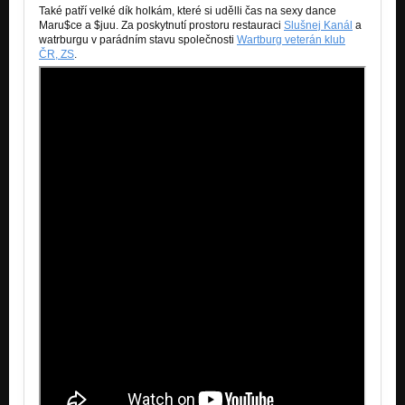
Také patří velké dík holkám, které si udělli čas na sexy dance
Maru
$
ce a
$
juu. Za poskytnutí prostoru restauraci
Slušnej Kanál
a
watrburgu v parádním stavu společnosti
Wartburg veterán klub
ČR, ZS
.