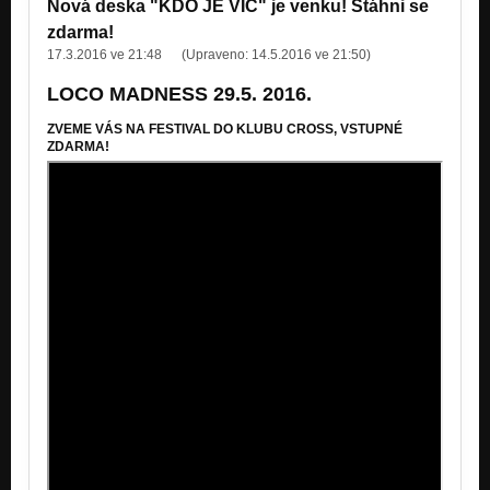
Nová deska "KDO JE VÍC" je venku! Stáhni se
zdarma!
17.3.2016 ve 21:48
(Upraveno:
14.5.2016 ve 21:50
)
LOCO MADNESS 29.5. 2016.
ZVEME VÁS NA FESTIVAL DO KLUBU CROSS, VSTUPNÉ
ZDARMA!