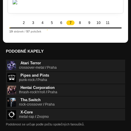
2
3
4
5
6
7
8
9
10
11
19
stránek /
57
položek
PODOBNÉ KAPELY
Atari Terror
crossover-metal
/
Praha
Pipes and Pints
punk-rock
/
Praha
Hentai Corporation
thrash-rock'n'roll
/
Praha
The.Switch
rock-crossover
/
Praha
X-Core
metal-rap
/
Znojmo
Podobnost se určuje podle počtu společných fanoušků.