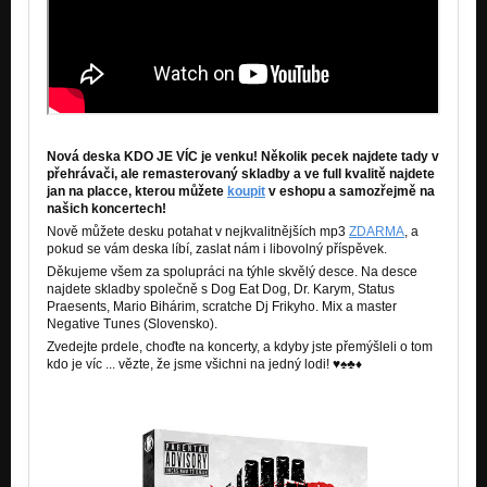
Nová deska KDO JE VÍC je venku! Několik pecek najdete tady v
přehrávači, ale remasterovaný skladby a ve full kvalitě najdete
jan na placce, kterou můžete
koupit
v eshopu a samozřejmě na
našich koncertech!
Nově můžete desku potahat v nejkvalitnějších mp3
ZDARMA
, a
pokud se vám deska líbí, zaslat nám i libovolný příspěvek.
Děkujeme všem za spolupráci na týhle skvělý desce. Na desce
najdete skladby společně s Dog Eat Dog, Dr. Karym, Status
Praesents, Mario Bihárim, scratche Dj Frikyho. Mix a master
Negative Tunes (Slovensko).
Zvedejte prdele, choďte na koncerty, a kdyby jste přemýšleli o tom
kdo je víc ... vězte, že jsme všichni na jedný lodi! ♥♠♣♦