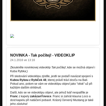
NOVINKA - Tak počítej! - VIDEOKLIP
24.1.2016 ve 13:16
Zkoukněte novinkovej videoklip
Tak počítej!
, kde se možná objeví i
Kuba Rybka;)
Při sledování videoklipu zjistíte, jestli se podaří navázat spojení s
Kubou Rybou z Rybiček 48
, kterej právě tráví dovču na Bali.
Pokud ano, potom se vám ve videoklipu objeví jako "otisk" už při
každým dalším shlídnutí.
Další, kdo se ve videoklipu objeví, ale jehož tvář nespatříte je
Franc
z kapely
zakázanÝovoce
. Franc si zahrál klauna Loco a
dost kapelu při natáčení pobavil. Krásný červený Mustang je také
jeho zásluha!