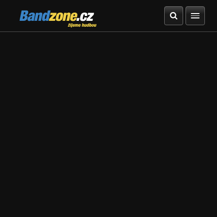
Bandzone.cz
žijeme hudbou