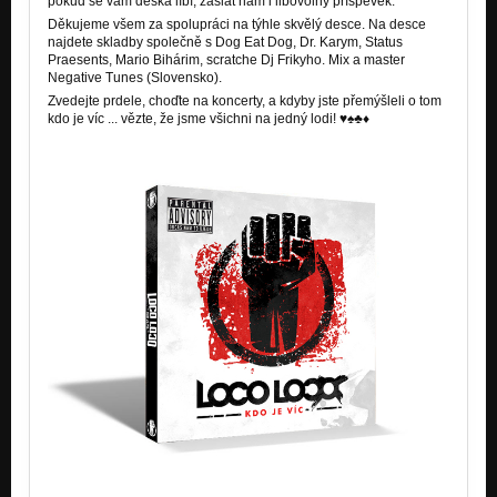
pokud se vám deska líbí, zaslat nám i libovolný příspěvek.
Zombeat [Remix] (2019)
Lekce hudby (3. věta)
Děkujeme všem za spolupráci na týhle skvělý desce. Na desce
najdete skladby společně s Dog Eat Dog, Dr. Karym, Status
Praesents, Mario Bihárim, scratche Dj Frikyho. Mix a master
Prachy / feat. Dr. Kary (Fast Food) [Videoklip]
Negative Tunes (Slovensko).
Zvedni prdel
Zvedejte prdele, choďte na koncerty, a kdyby jste přemýšleli o tom
kdo je víc ... vězte, že jsme všichni na jedný lodi! ♥♠♣♦
So Tu Kames / feat. Mário Bihári, Tokhi, J.Janek [Prachy + video
Kdo je víc
Další Generace X [Novinka]
Kdo je víc
Strach [Videoklip]
Zvedni prdel
Nevím jak [Singl 2017 - VideoShot] NOVINKA
Nezařazeno
Máš dost
Kdo je víc
Amíckej Boy´a
Zvedni prdel
Mediální feat. Dj Friky [Novinka]