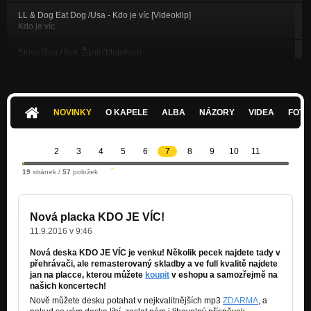
LL & Dog Eat Dog /Usa - Kdo je víc [Videoklip]
Kdo je víc
Slova lžou / feat. Žántí (Matahari)
Zvedni prdel
Tak počítej! [Videoklip]
Kdo je víc
NOVINKY
O KAPELE
ALBA
NÁZORY
VIDEA
FOTK
Festivalovka [Bandzone Converse All Star Song]
Zvedni prdel
2
3
4
5
6
7
8
9
10
11
Chci to všechno [Videoklip]
19
stránek /
57
položek
Zvedni prdel
Nezapomeň [Videoklip]
Zvedni prdel
Nová placka KDO JE VÍC!
11.9.2016 v 9:46
LL & Dymytry - Monstra [Videoklip] NOVINKA
Nezařazeno
Nová deska KDO JE VÍC je venku! Několik pecek najdete tady v
přehrávači, ale remasterovaný skladby a ve full kvalitě najdete
jan na placce, kterou můžete
koupit
v eshopu a samozřejmě na
LL & Status Praesents - Fakoff Na Koff [Videoklip]
našich koncertech!
Kdo je víc
Nově můžete desku potahat v nejkvalitnějších mp3
ZDARMA
, a