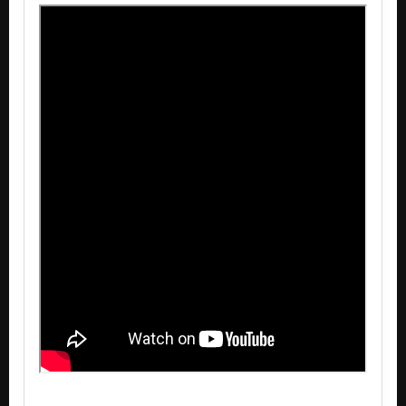
Kdo je víc
Bordel feat. Dr.Kary
Kdo je víc
Lidi
Kdo je víc
Žádnej problém
Zvedni prdel
Jako Král [Videoklip]
Zvedni prdel
Komikoom / feat. Cwiro (xXXx) [Svk] [Videoklip VIDEO MADNESS]
Zvedni prdel
Revoluce [Videodok]
Zvedni prdel
Mayday
Zvedni prdel