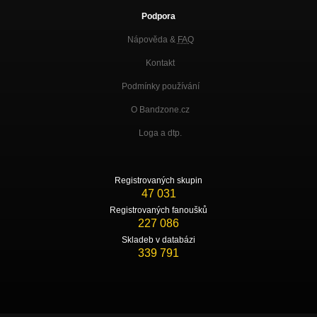
Podpora
Nápověda &
FAQ
Kontakt
Podmínky používání
O Bandzone.cz
Loga a dtp.
Registrovaných skupin
47 031
Registrovaných fanoušků
227 086
Skladeb v databázi
339 791