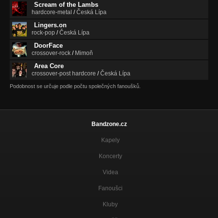
Scream of the Lambs
hardcore-metal
/
Česká Lípa
Lingers.on
rock-pop
/
Česká Lípa
DoorFace
crossover-rock
/
Mimoň
Area Core
crossover-post hardcore
/
Česká Lípa
Podobnost se určuje podle počtu společných fanoušků.
Bandzone.cz
Kapely
Koncerty
Videa
Fanoušci
Kluby