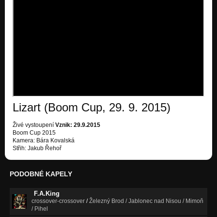
Lizart (Boom Cup, 29. 9. 2015)
Živé vystoupení
Vznik: 29.9.2015
Boom Cup 2015
Kamera: Bára Kovalská
Střih: Jakub Řehoř
PODOBNÉ KAPELY
F.A.King
crossover-crossover
/
Železný Brod / Jablonec nad Nisou / Mimoň
/ Pihel