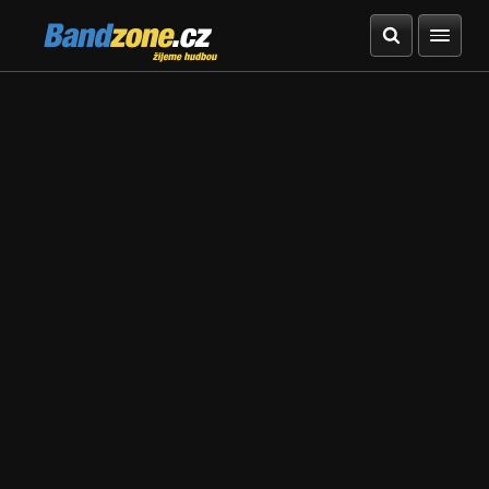
Bandzone.cz
žijeme hudbou