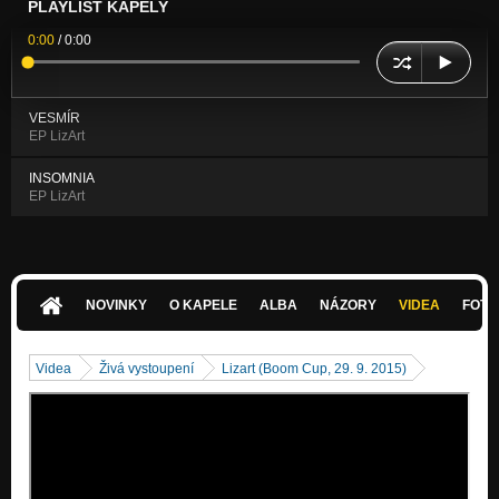
PLAYLIST KAPELY
0:00
/
0:00
VESMÍR
EP LizArt
INSOMNIA
EP LizArt
NOVINKY
O KAPELE
ALBA
NÁZORY
VIDEA
FOTK
Videa
Živá vystoupení
Lizart (Boom Cup, 29. 9. 2015)