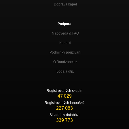
Doprava kapel
Podpora
Nápověda &
FAQ
Kontakt
Podmínky používání
O Bandzone.cz
Loga a dtp.
Registrovaných skupin
47 029
Registrovaných fanoušků
227 083
Skladeb v databázi
339 773