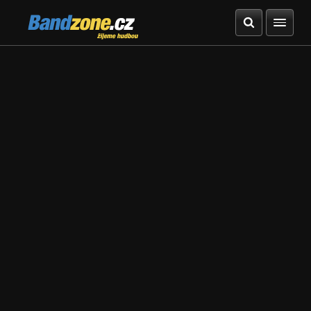
Bandzone.cz
žijeme hudbou