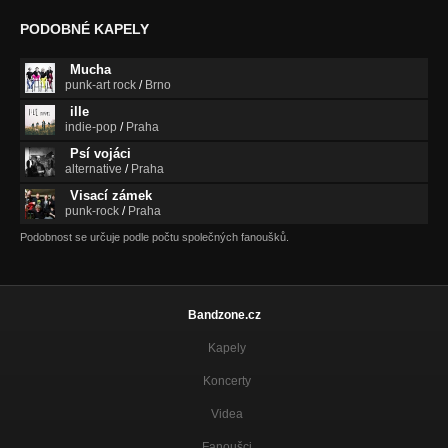
PODOBNÉ KAPELY
Mucha
punk-art rock
/
Brno
ille
indie-pop
/
Praha
Psí vojáci
alternative
/
Praha
Visací zámek
punk-rock
/
Praha
Podobnost se určuje podle počtu společných fanoušků.
Bandzone.cz
Kapely
Koncerty
Videa
Fanoušci