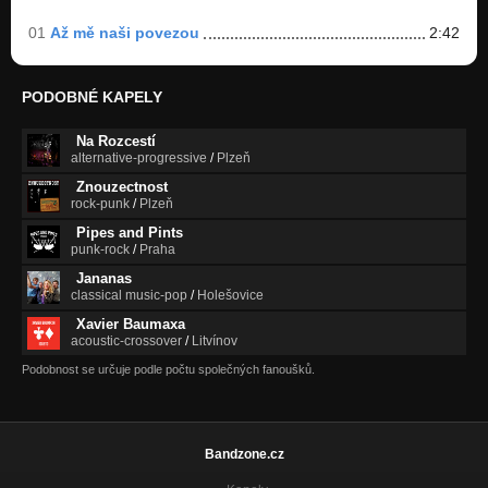
Hrály dudy (a saxofon) – archivní nahrávka z roku 2007
01
Až mě naši povezou
2:42
Nezařazeno
Lída, Liduška (2010)
PODOBNÉ KAPELY
Nezařazeno
Na Rozcestí
Po lúce chodila + farmářský hip-hop (2010)
alternative-progressive
/
Plzeň
Nezařazeno
Znouzectnost
Za Sulislaví (Samba) LIVE – ukulele version (2016)
rock-punk
/
Plzeň
Nezařazeno
Pipes and Pints
punk-rock
/
Praha
Non stop a Přeškoda nastokrát LIVE (2009)
Jananas
Nezařazeno
classical music-pop
/
Holešovice
Xavier Baumaxa
acoustic-crossover
/
Litvínov
Podobnost se určuje podle počtu společných fanoušků.
Bandzone.cz