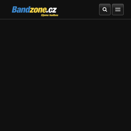
Bandzone.cz
žijeme hudbou