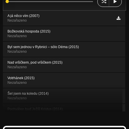
A já něco vím (2007)
Nezařazeno
Božkovská hospoda (2015)
Nezařazeno
Byl sem jednou v Rybnici – sólo Déma (2015)
Nezařazeno
Nad vršičkem, pod vršičkem (2015)
Nezařazeno
Votrhánek (2015)
Nezařazeno
Šel jsem na koledu (2014)
Nezařazeno
Pochválen buď Ježíš Kristus (2014)
Nezařazeno
Nasík jsem dvě fůry votavy (2011)