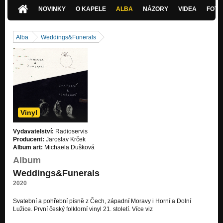
Nezařazeno
NOVINKY
O KAPELE
ALBA
NÁZORY
VIDEA
FOTK
Ska ze Sulislavska (2012)
Nezařazeno
Alba
Weddings&Funerals
U tý naší studnice (2012)
Nezařazeno
Dobry wječor, maćerka – lužickosrbská z Budyšina (2012)
Nezařazeno
Překvapení REMIX (2011)
Nezařazeno
Vinyl
Roste stromek dubový (2010)
Vydavatelství:
Radioservis
Nezařazeno
Producent:
Jaroslav Krček
Album art:
Michaela Dušková
Rozmarýn (2010)
Album
Nezařazeno
Weddings&Funerals
Šel svatej Adam – sólo Déma (2012)
2020
Nezařazeno
Svatební a pohřební písně z Čech, západní Moravy i Horní a Dolní
Protivínskej zámek (archivní nahrávka z roku 2007)
Lužice. První český folklorní vinyl 21. století. Více viz
Nezařazeno
https://www.radioteka.cz/detail…