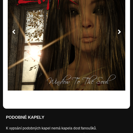
Senseless Greed
Nezařazeno
The Great Necromancer
Nezařazeno
EMO-ticks (LIVE)
Nezařazeno
Endless Dreaming
Nezařazeno
PODOBNÉ KAPELY
K vypsání podobných kapel nemá kapela dost fanoušků.