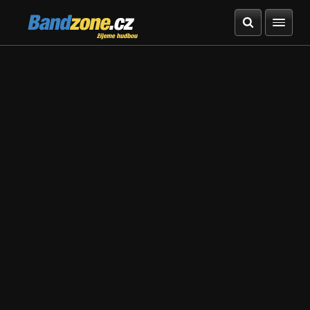
Bandzone.cz
žijeme hudbou