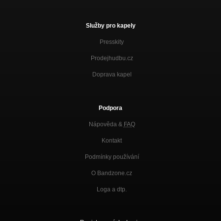
Služby pro kapely
Presskity
Prodejhudbu.cz
Doprava kapel
Podpora
Nápověda &
FAQ
Kontakt
Podmínky používání
O Bandzone.cz
Loga a dtp.