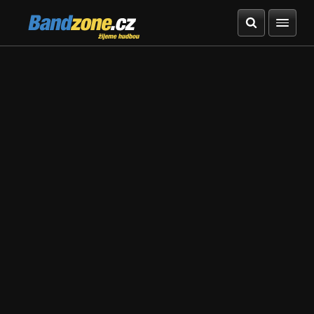
Bandzone.cz
žijeme hudbou