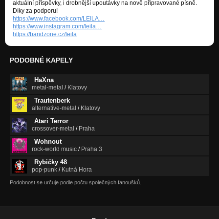
aktuální příspěvky, i drobnější upoutávky na nově připravované písně.
Díky za podporu!
https://www.facebook.com/LEILA…
https://www.instagram.com/leila…
https://bandzone.cz/leila
PODOBNÉ KAPELY
HaXna
metal-metal
/
Klatovy
Trautenberk
alternative-metal
/
Klatovy
Atari Terror
crossover-metal
/
Praha
Wohnout
rock-world music
/
Praha 3
Rybičky 48
pop-punk
/
Kutná Hora
Podobnost se určuje podle počtu společných fanoušků.