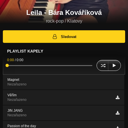
Leila - Bára Kováříková
rock-pop / Klatovy
Sledovat
PLAYLIST KAPELY
0:00
/
0:00
Magnet
Nezařazeno
Věřím
Nezařazeno
JIN JANG
Nezařazeno
Passion of the day