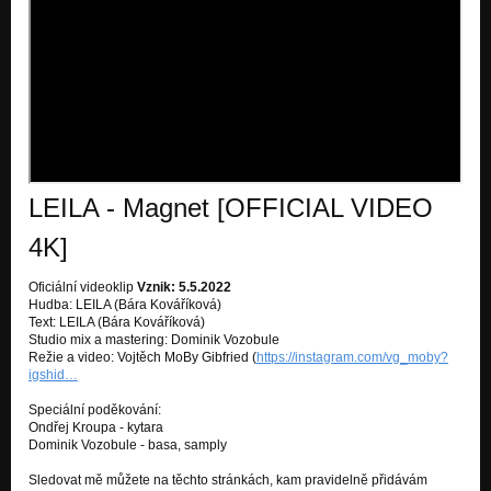
WeAre - Ze svých pout
Nezařazeno
Můj stín
Nezařazeno
Tak vydej se dál
Nezařazeno
LEILA - Magnet [OFFICIAL VIDEO
Plamen
Nezařazeno
4K]
AC/DC - Highway to hell(Cover)
Oficiální videoklip
Vznik: 5.5.2022
Nezařazeno
Hudba: LEILA (Bára Kováříková)
Text: LEILA (Bára Kováříková)
Halestorm - Bad Romance (cover)
Studio mix a mastering: Dominik Vozobule
Nezařazeno
Režie a video: Vojtěch MoBy Gibfried (
https://instagram.com/vg_moby?
igshid…
Metallica - Nothing else matters (cover)
Nezařazeno
Speciální poděkování:
Ondřej Kroupa - kytara
Dominik Vozobule - basa, samply
Metallica - Enter Sandman (cover)
Nezařazeno
Sledovat mě můžete na těchto stránkách, kam pravidelně přidávám