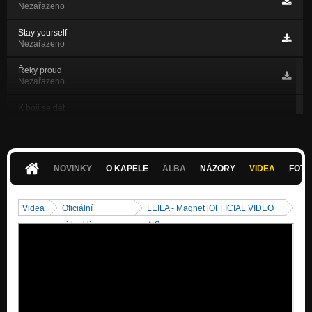
Nezařazeno
Stay yourself
Nezařazeno
Řeky proud
Nezařazeno
K boji se dát
Nezařazeno
Dotek
Nezařazeno
NOVINKY
O KAPELE
ALBA
NÁZORY
VIDEA
FOTK
WeAre - Strach
Nezařazeno
Videa
Oficiální
LEILA - Magnet [OFFICIAL VIDEO
WeAre - Osud
videoklipy
4K]
Nezařazeno
WeAre - Jako ty a já
Nezařazeno
Můj sen
Nezařazeno