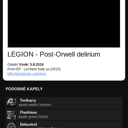
LEGION - Post-Orwell delirium
Ostatní
Vznik: 5.8.2016
From EP - Let them hate us (2015)
http://bandzone.cz/legion
PODOBNÉ KAPELY
Tortharry
death-metal
/
Hronov
Fleshless
death-grind
/
Děčín
Debustrol