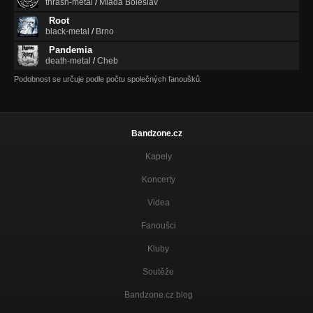
thrash-metal
/
Mladá Boleslav
Root
black-metal
/
Brno
Pandemia
death-metal
/
Cheb
Podobnost se určuje podle počtu společných fanoušků.
Bandzone.cz
Kapely
Koncerty
Videa
Fanoušci
Kluby
Soutěže
Bandzone.cz blog