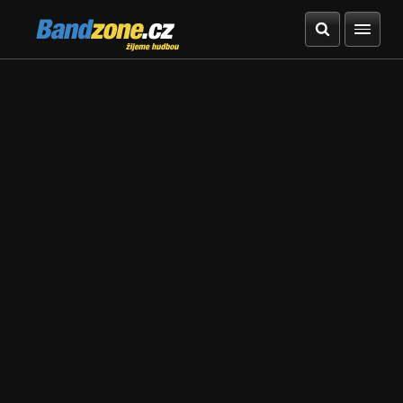
Bandzone.cz
žijeme hudbou