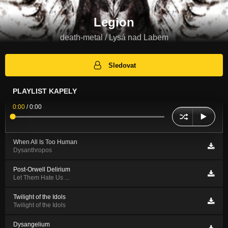
Legion
death-metal / Lysá nad Labem
Sledovat
PLAYLIST KAPELY
0:00
/
0:00
When All Is Too Human
Dysanthropos
Post-Orwell Delirium
Let Them Hate Us ...
Twilight of the Idols
Twilight of the Idols
Dysangelium