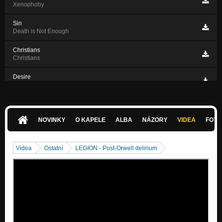
Xenophoby
Sin
Death is Not Enough
Christians
Christians
Desire
Normal Is Not to Believe...
NOVINKY
O KAPELE
ALBA
NÁZORY
VIDEA
FOTK
Videa
Ostatní
LEGION - Post-Orwell delirium