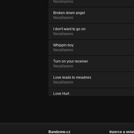
Nezařazeno
Broken down angel
Nezařazeno
I don't want to go on
Nezařazeno
Whippin boy
Nezařazeno
Turn on your receiver
Nezařazeno
Love leads to meadnes
Nezařazeno
Love Hurt
Nezařazeno
Rip It Up
Nezařazeno
Let me be your dog
Nezařazeno
Bandzone.cz
Inzerce a osta