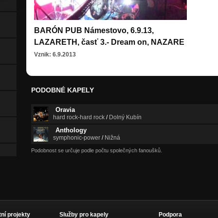
BARÓN PUB Námestovo, 6.9.13,
LAZARETH, časť 3.- Dream on, NAZARE
Vznik: 6.9.2013
PODOBNÉ KAPELY
Oravia
hard rock-hard rock
/
Dolný Kubín
Anthology
symphonic-power
/
Nižná
Podobnost se určuje podle počtu společných fanoušků.
tní projekty
Služby pro kapely
Podpora