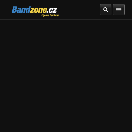
Bandzone.cz
žijeme hudbou