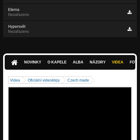
Eterna
Nezařazeno
Hypersvět
Nezařazeno
NOVINKY
O KAPELE
ALBA
NÁZORY
VIDEA
FOTK
Videa
Oficiální videoklipy
Czech made