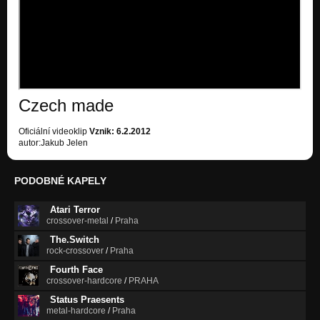
Czech made
Oficiální videoklip
Vznik: 6.2.2012
autor:Jakub Jelen
PODOBNÉ KAPELY
Atari Terror
crossover-metal
/
Praha
The.Switch
rock-crossover
/
Praha
Fourth Face
crossover-hardcore
/
PRAHA
Status Praesents
metal-hardcore
/
Praha