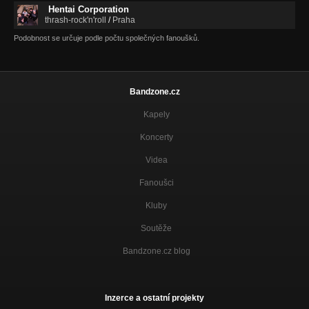
Hentai Corporation
thrash-rock'n'roll
/
Praha
Podobnost se určuje podle počtu společných fanoušků.
Bandzone.cz
Kapely
Koncerty
Videa
Fanoušci
Kluby
Soutěže
Bandzone.cz blog
Inzerce a ostatní projekty