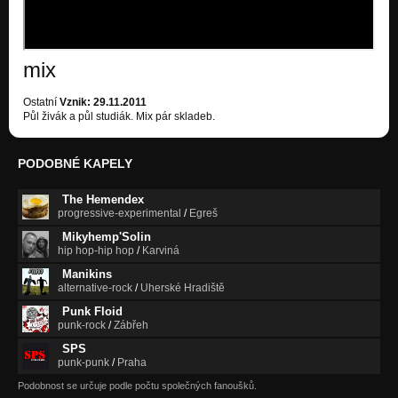
mix
Ostatní
Vznik: 29.11.2011
Půl živák a půl studiák. Mix pár skladeb.
PODOBNÉ KAPELY
The Hemendex
progressive-experimental
/
Egreš
Mikyhemp'Solin
hip hop-hip hop
/
Karviná
Manikins
alternative-rock
/
Uherské Hradiště
Punk Floid
punk-rock
/
Zábřeh
SPS
punk-punk
/
Praha
Podobnost se určuje podle počtu společných fanoušků.