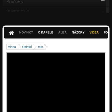
Nezařazeno
06-AudioTrek 06
Nezařazeno
07-AudioTrek 07
Nezařazeno
NOVINKY
O KAPELE
ALBA
NÁZORY
VIDEA
FOTK
08-AudioTrek 08
Nezařazeno
Videa
Ostatní
mix
09-AudioTrek 09
Nezařazeno
10-AudioTrek 10
Nezařazeno
11-AudioTrek 11
Nezařazeno
12-AudioTrek 12
Nezařazeno
13-AudioTrek 13
Nezařazeno