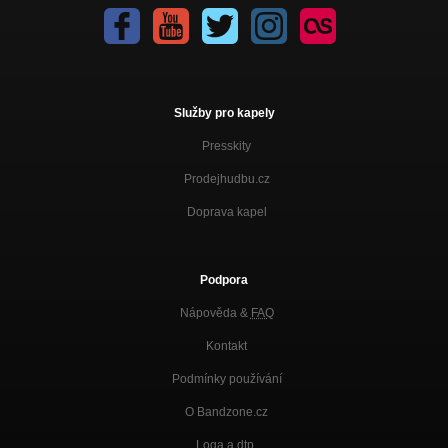
Služby pro kapely
Presskity
Prodejhudbu.cz
Doprava kapel
Podpora
Nápověda &
FAQ
Kontakt
Podmínky používání
O Bandzone.cz
Loga a dtp.