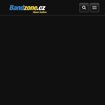
Bandzone.cz
žijeme hudbou