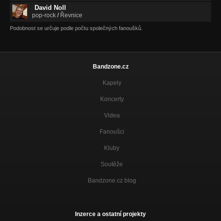
David Noll
pop-rock
/
Řevnice
Podobnost se určuje podle počtu společných fanoušků.
Bandzone.cz
Kapely
Koncerty
Videa
Fanoušci
Kluby
Soutěže
Bandzone.cz blog
Inzerce a ostatní projekty