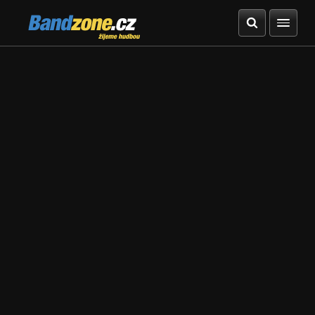
Bandzone.cz
žijeme hudbou