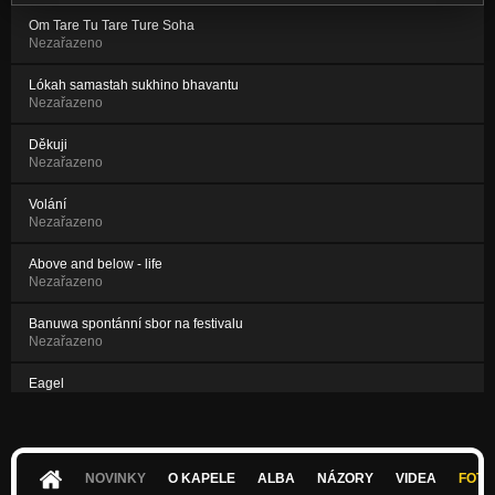
Om Tare Tu Tare Ture Soha
Nezařazeno
Lókah samastah sukhino bhavantu
Nezařazeno
Děkuji
Nezařazeno
Volání
Nezařazeno
Above and below - life
Nezařazeno
Banuwa spontánní sbor na festivalu
Nezařazeno
Eagel
Nezařazeno
Zrození
Nezařazeno
NOVINKY
O KAPELE
ALBA
NÁZORY
VIDEA
FOTK