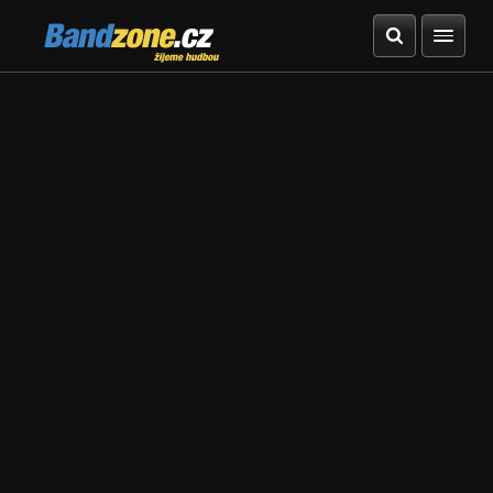
Bandzone.cz
žijeme hudbou