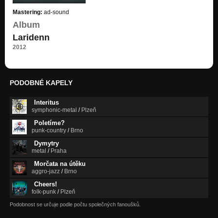
Mastering:
ad-sound
Album
Laridenn
2012
PODOBNÉ KAPELY
Interitus
symphonic-metal
/
Plzeň
Poletíme?
punk-country
/
Brno
Dymytry
metal
/
Praha
Morčata na útěku
aggro-jazz
/
Brno
Cheers!
folk-punk
/
Plzeň
Podobnost se určuje podle počtu společných fanoušků.