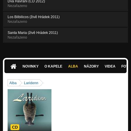
Dva Havrani (CD 2012)
Nezařazeno
Los Bilbilicos (živě Hrádek 2011)
Nezařazeno
Santa Maria (živě Hrádek 2011)
Nezařazeno
NOVINKY
O KAPELE
ALBA
NÁZORY
VIDEA
FOTK
Alba
Laridenn
CD