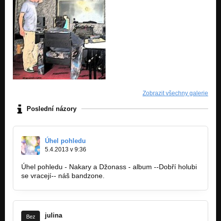
Zobrazit všechny galerie
Poslední názory
Úhel pohledu
5.4.2013 v 9:36
Úhel pohledu - Nakary a Džonass - album --Dobří holubi
se vracejí-- náš bandzone.
julina
Bez