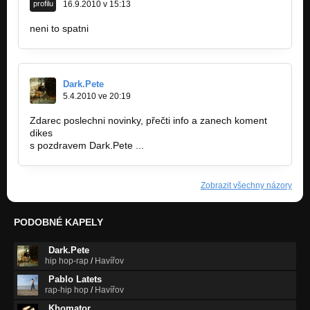
profilu
16.9.2010 v 15:13
neni to spatni
Dark.Pete
5.4.2010 ve 20:19
Zdarec poslechni novinky, přečti info a zanech koment
dikes
s pozdravem Dark.Pete ...
Zobrazit všechny názory
PODOBNÉ KAPELY
Dark.Pete
hip hop-rap
/
Havířov
Pablo Latets
rap-hip hop
/
Havířov
Khomator