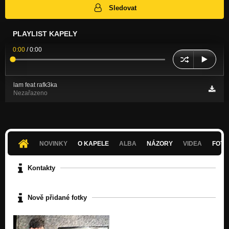
Sledovat
PLAYLIST KAPELY
0:00
/
0:00
lam feat rafk3ka
Nezařazeno
NOVINKY
O KAPELE
ALBA
NÁZORY
VIDEA
FOTK
Kontakty
Nově přidané fotky