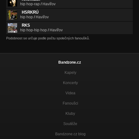
hip hop-rap
/
Havířov
HSRKRÚ
hip hop
/
Havířov
RKS
hip hop-hip hop
/
Havířov
Podobnost se určuje podle počtu společných fanoušků.
Bandzone.cz
Kapely
Koncerty
Videa
Fanoušci
Kluby
Soutěže
Bandzone.cz blog