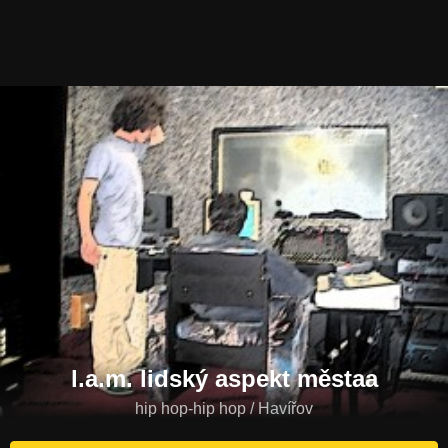
l.a.m. lidský aspekt městaa
hip hop-hip hop / Havířov