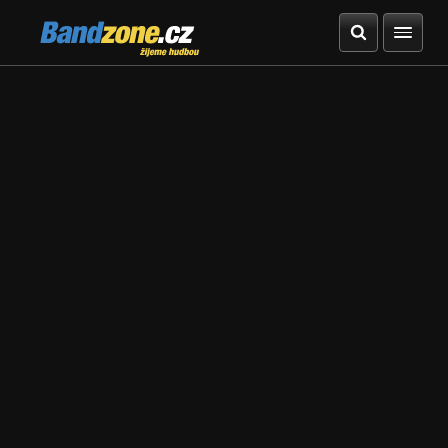
Bandzone.cz
žijeme hudbou