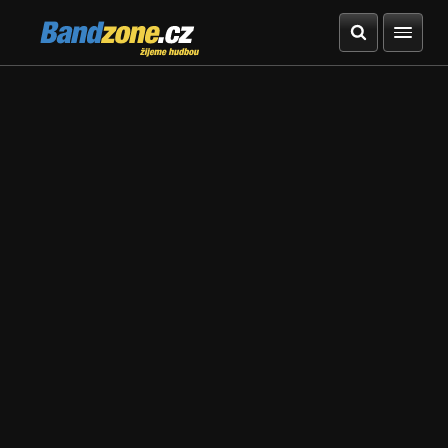
Bandzone.cz
žijeme hudbou