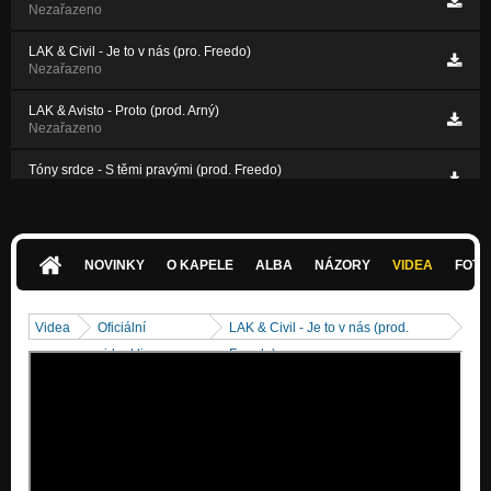
Nezařazeno
LAK & Civil - Je to v nás (pro. Freedo)
Nezařazeno
LAK & Avisto - Proto (prod. Arný)
Nezařazeno
Tóny srdce - S těmi pravými (prod. Freedo)
Nezařazeno
NOVINKY
O KAPELE
ALBA
NÁZORY
VIDEA
FOTK
Videa
Oficiální
LAK & Civil - Je to v nás (prod.
videoklipy
Freedo)