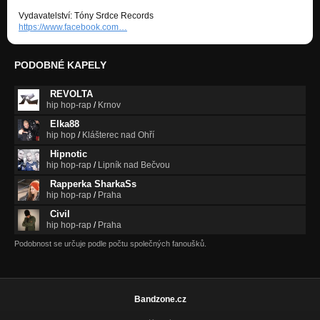
Vydavatelství: Tóny Srdce Records
https://www.facebook.com…
PODOBNÉ KAPELY
REVOLTA
hip hop-rap
/
Krnov
Elka88
hip hop
/
Klášterec nad Ohří
Hipnotic
hip hop-rap
/
Lipník nad Bečvou
Rapperka SharkaSs
hip hop-rap
/
Praha
Civil
hip hop-rap
/
Praha
Podobnost se určuje podle počtu společných fanoušků.
Bandzone.cz