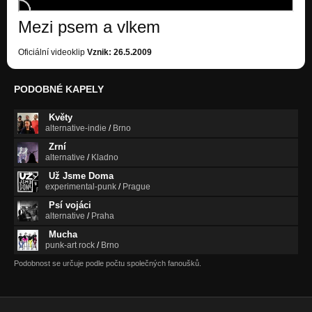
srny a struny
Mezi psem a vlkem
le tigre de Plyche
de Plyche
Oficiální videoklip
Vznik: 26.5.2009
kdo ví
mozek lajky plný sladkostí
PODOBNÉ KAPELY
třívín II peťova
srny a struny
Květy
alternative-indie
/
Brno
tří vín I. Álina
Zrní
srny a struny
alternative
/
Kladno
Už Jsme Doma
blue c
experimental-punk
/
Prague
de Plyche
Psí vojáci
alternative
/
Praha
kostkovaný lino
srny a struny
Mucha
punk-art rock
/
Brno
křeč
Podobnost se určuje podle počtu společných fanoušků.
mozek lajky plný sladkostí
odraz
mozek lajky plný sladkostí