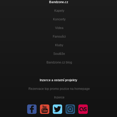
Bandzone.cz
POPis polohy
Kapely
de Plyche
Koncerty
bod pro OPEC
de Plyche
Videa
návod na použití
Fanoušci
de Plyche
Kluby
Soutěže
Bandzone.cz blog
Inzerce a ostatní projekty
Rezervace top promo pozice na homepage
Inzerce