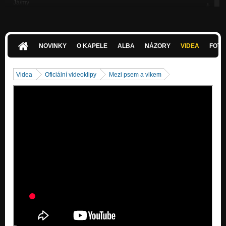
Já/my
mozek lajky plný sladkostí
venku
srny a struny
NOVINKY
O KAPELE
ALBA
NÁZORY
VIDEA
FOTK
dg:
de Plyche
Videa
Oficiální videoklipy
Mezi psem a vlkem
radost
srny a struny
já
de Plyche
ta s kosou
srny a struny
boxer
mozek lajky plný sladkostí
těkání
srny a struny
byli 3