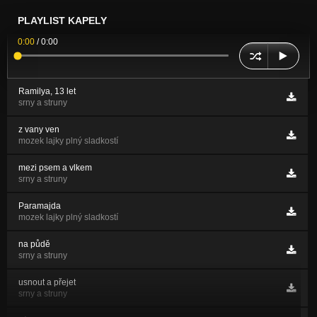
PLAYLIST KAPELY
0:00
/
0:00
Ramilya, 13 let
srny a struny
z vany ven
mozek lajky plný sladkostí
mezi psem a vlkem
srny a struny
Paramajda
mozek lajky plný sladkostí
na půdě
srny a struny
usnout a přejet
srny a struny