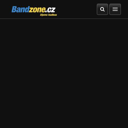
Bandzone.cz
žijeme hudbou