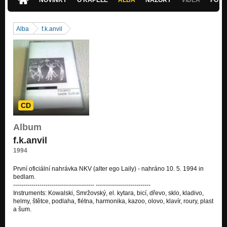
Alba
f.k.anvil
CD
Album
f.k.anvil
1994
První oficiální nahrávka NKV (alter ego Laily) - nahráno 10. 5. 1994 in
bedlam.
---------------------------------------- ---------------------------
Instruments: Kowalski, Smržovský, el. kytara, bicí, dřevo, sklo, kladivo,
helmy, štětce, podlaha, flétna, harmonika, kazoo, olovo, klavír, roury, plast
a šum.