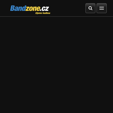
Bandzone.cz
žijeme hudbou