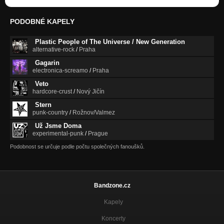
PODOBNÉ KAPELY
Plastic People of The Universe / New Generation
alternative-rock
/
Praha
Gagarin
electronica-screamo
/
Praha
Veto
hardcore-crust
/
Nový Jičín
Stern
punk-country
/
Rožnov/Valmez
Už Jsme Doma
experimental-punk
/
Prague
Podobnost se určuje podle počtu společných fanoušků.
Bandzone.cz
Kapely
Koncerty