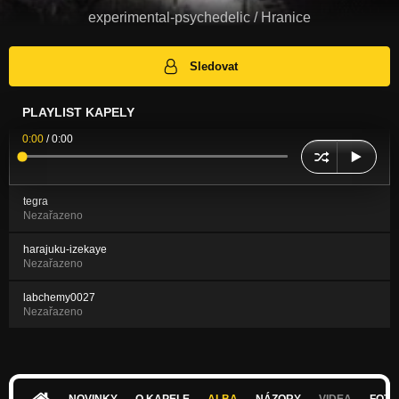
experimental-psychedelic / Hranice
Sledovat
PLAYLIST KAPELY
0:00
/
0:00
tegra
Nezařazeno
harajuku-izekaye
Nezařazeno
labchemy0027
Nezařazeno
NOVINKY
O KAPELE
ALBA
NÁZORY
VIDEA
FOTK