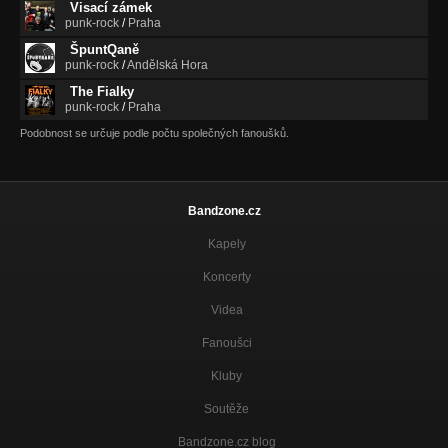
Visací zámek
Maso v černým hadru - cover - bonus
punk-rock
/
Praha
Nezařazeno
ŠpuntQaně
punk-rock
/
Andělská Hora
Ranni letargie
Nezařazeno
The Fialky
punk-rock
/
Praha
Sběratel
Podobnost se určuje podle počtu společných fanoušků.
Nezařazeno
Vývojový konstruktér
Nezařazeno
Bandzone.cz
Kapely
Koncerty
Videa
Fanoušci
Kluby
Soutěže
Bandzone.cz blog