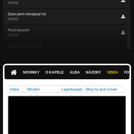
Hybaj!
Zase jsem nenapsal nic
Hybaj!
První koncert
Hybaj!
Ježíšek na půli cesty
Hybaj!
Metrosexuál
Hybaj!
NOVINKY
O KAPELE
ALBA
NÁZORY
VIDEA
FOTK
Liberec versus Jablonec
Hybaj!
Videa
Oficiální
Lagerbuegel - Stíny na duši (cover
Hrachovka
videoklipy
verze)
Hybaj!
Pankáč, ten tvrdej chleba má
Hybaj!
Tonda
Hybaj!