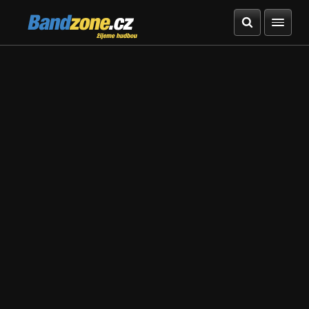
Bandzone.cz
žijeme hudbou