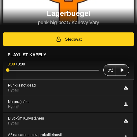
Lagerbuegel
punk-big-beat / Karlovy Vary
Sledovat
PLAYLIST KAPELY
0:00
/
0:00
Punk is not dead
Hybaj!
Na pr(a)cáku
Hybaj!
Divokým Kurvistánem
Hybaj!
Až na samou mez prokalitelnosti