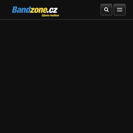
Bandzone.cz
žijeme hudbou