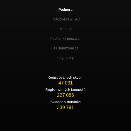
Podpora
Nápověda &
FAQ
Kontakt
Podmínky používání
O Bandzone.cz
Loga a dtp.
Registrovaných skupin
47 031
Registrovaných fanoušků
227 086
Skladeb v databázi
339 791