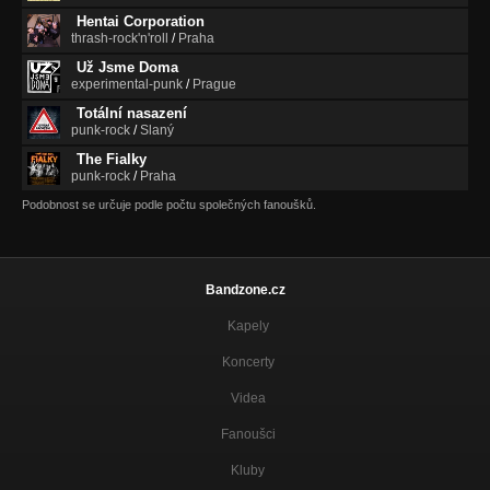
Hentai Corporation
Lucifer - PROMO: 1-2014
thrash-rock'n'roll
/
Praha
Nezařazeno
Už Jsme Doma
experimental-punk
/
Prague
Být / Nebýt - PROMO: 1-2014
Nezařazeno
Totální nasazení
punk-rock
/
Slaný
Jed a Smrt - 3 s. Promo 2013
The Fialky
Nezařazeno
punk-rock
/
Praha
Podobnost se určuje podle počtu společných fanoušků.
Svěcená - 3 s. Promo 2013
Nezařazeno
Spílání - 3 s. Promo 2013
Nezařazeno
Bandzone.cz
Kapely
Koncerty
Videa
Fanoušci
Kluby