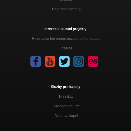
Nechoď do lesa(acoustic)
Bandzone.cz blog
Nezařazeno
Je to popiči ?? (acoustic)
Inzerce a ostatní projekty
Nezařazeno
Rezervace top promo pozice na homepage
Vianočná alKoleda
Nezařazeno
Inzerce
Blonďavá (vintage 2008)
Nezařazeno
Bilbo - BOZP (Bezpečnosť a ochrana zdravia pri pití)/Kopásova
Nezařazeno
Služby pro kapely
Presskity
Prodejhudbu.cz
Doprava kapel