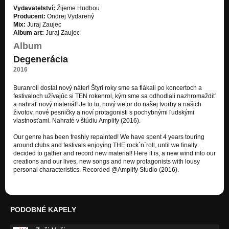
PRINCEZNÁ Z GARZÓNKY (acoustic)
Vydavatelství:
Žijeme Hudbou
Nezařazeno
Producent:
Ondrej Vydarený
Mix:
Juraj Zaujec
JE TO POPIČI ??
Album art:
Juraj Zaujec
Vzbura Buranov
Album
Degenerácia
PRATALA SA ŽENA L.B.S.
Vzbura Buranov
2016
ROZJEBEM BYT [klipová verzia]
Buranroll dostal nový náter! Štyri roky sme sa flákali po koncertoch a
Nezařazeno
festivaloch užívajúc si TEN rokenrol, kým sme sa odhodlali nazhromaždiť
a nahrať nový materiál! Je to tu, nový vietor do našej tvorby a našich
životov, nové pesničky a noví protagonisti s pochybnými ľudskými
ŠALÁTOVÝ HOLOKAUST
vlastnosťami. Nahraté v štúdiu Amplify (2016).
Vzbura Buranov
Our genre has been freshly repainted! We have spent 4 years touring
BLONĎAVÁ
around clubs and festivals enjoying THE rock´n´roll, until we finally
Vzbura Buranov
decided to gather and record new material! Here it is, a new wind into our
creations and our lives, new songs and new protagonists with lousy
POMALY SA TACKÁM DOMOV
personal characteristics. Recorded @Amplify Studio (2016).
Vzbura Buranov
BURAN
Vzbura Buranov
PODOBNÉ KAPELY
ROZJEBEM BYT