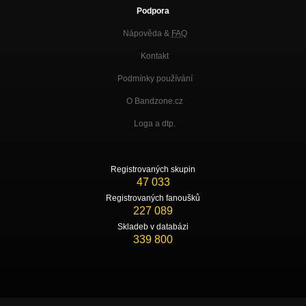
Podpora
Nápověda &
FAQ
Kontakt
Podmínky používání
O Bandzone.cz
Loga a dtp.
Registrovaných skupin
47 033
Registrovaných fanoušků
227 089
Skladeb v databázi
339 800