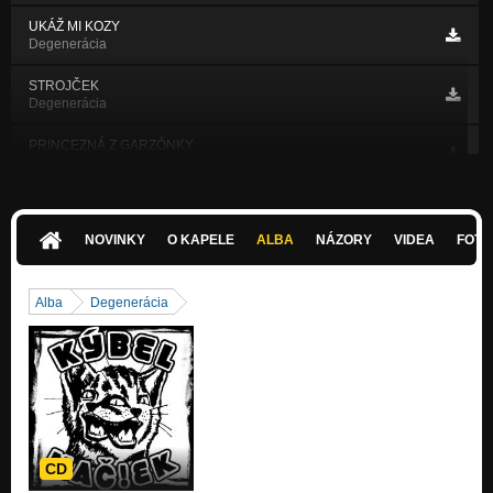
UKÁŽ MI KOZY
Degenerácia
STROJČEK
Degenerácia
PRINCEZNÁ Z GARZÓNKY
Degenerácia
HANBÍM SA
Degenerácia
NOVINKY
O KAPELE
ALBA
NÁZORY
VIDEA
FOTK
KLAMÁR
Degenerácia
Alba
Degenerácia
DVERE
Degenerácia
NIE SOM DOMA
Degenerácia
UKÁŽ MI KOZY (acoustic)
Nezařazeno
CD