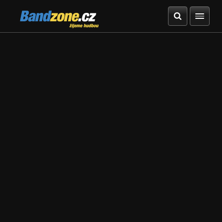
Bandzone.cz
žijeme hudbou