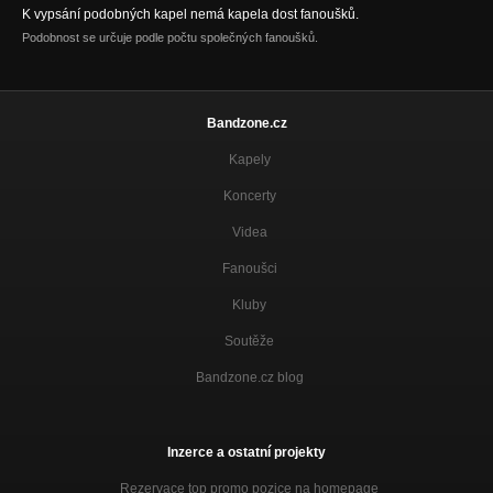
K vypsání podobných kapel nemá kapela dost fanoušků.
Podobnost se určuje podle počtu společných fanoušků.
Bandzone.cz
Kapely
Koncerty
Videa
Fanoušci
Kluby
Soutěže
Bandzone.cz blog
Inzerce a ostatní projekty
Rezervace top promo pozice na homepage