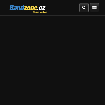
Bandzone.cz
žijeme hudbou