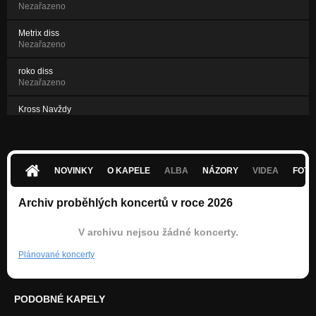
Nezařazeno
Metrix diss
Nezařazeno
roko diss
Nezařazeno
Kross Navždy
Nezařazeno
NOVINKY
O KAPELE
ALBA
NÁZORY
VIDEA
FOTK
Archiv proběhlých koncertů v roce 2026
V archivu nejsou žádné koncerty.
Plánované koncerty
PODOBNÉ KAPELY