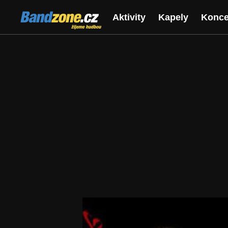
Bandzone.cz
Aktivity
Kapely
Konce
žijeme hudbou