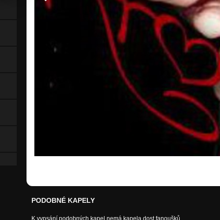
PODOBNÉ KAPELY
K vypsání podobných kapel nemá kapela dost fanoušků.