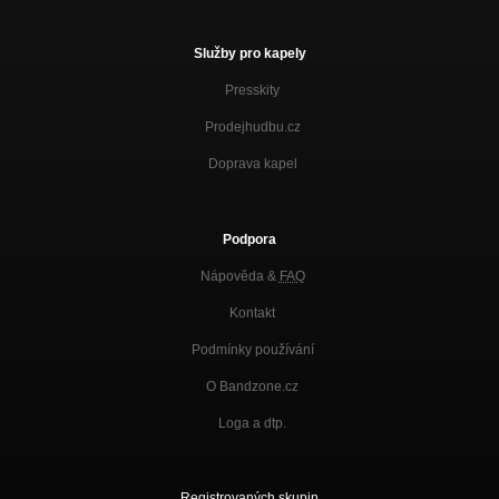
Služby pro kapely
Presskity
Prodejhudbu.cz
Doprava kapel
Podpora
Nápověda &
FAQ
Kontakt
Podmínky používání
O Bandzone.cz
Loga a dtp.
Registrovaných skupin