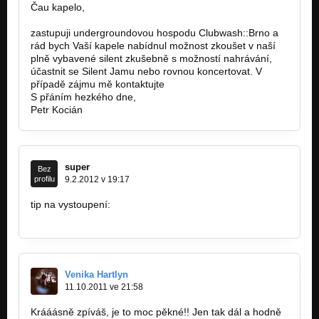
Čau kapelo,
zastupuji undergroundovou hospodu Clubwash::Brno a
rád bych Vaší kapele nabídnul možnost zkoušet v naší
plně vybavené silent zkušebně s možností nahrávání,
účastnit se Silent Jamu nebo rovnou koncertovat. V
případě zájmu mě kontaktujte
info@clubwash.cz
S přáním hezkého dne,
Petr Kocián
super
Bez
profilu
9.2.2012 v 19:17
tip na vystoupení:
https://www.facebook.com/pages/Open-Mic…
Venika Hartlyn
11.10.2011 ve 21:58
Krááásně zpíváš, je to moc pěkné!! Jen tak dál a hodně