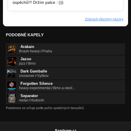
úspěchů!!! Držím palce :-)))
Zobrazit všechny názory
PODOBNÉ KAPELY
Arakain
thrash-heavy
/
Praha
Jazoo
jazz
/
Brno
Dark Gamballe
crossover
/
Vyškov
Forgotten Silence
heavy-experimental
/
Brno a okolí...
Separator
metal
/
Hodonín
Podobnost se určuje podle počtu společných fanoušků.
Bandzone.cz