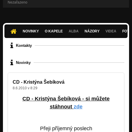
Nezařazeno
NOVINKY
O KAPELE
ALBA
NÁZORY
VIDEA
FOTK
Kontakty
Novinky
CD - Kristýna Šebíková
8.6.2010 v 8:29
CD - Kristýna Šebíková - si můžete
stáhnout
zde
Přeji příjemný poslech