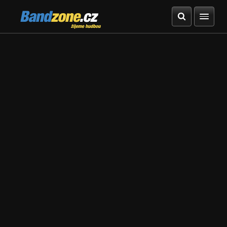
Bandzone.cz
žijeme hudbou