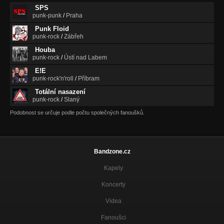
SPS
punk-punk
/
Praha
Punk Floid
punk-rock
/
Zábřeh
Houba
punk-rock
/
Ústí nad Labem
E!E
punk-rock'n'roll
/
Příbram
Totální nasazení
punk-rock
/
Slaný
Podobnost se určuje podle počtu společných fanoušků.
Bandzone.cz
Kapely
Koncerty
Videa
Fanoušci