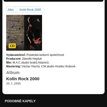
Hokejova-hymna-HC-Řisuty. 2008
Nezařazeno
Alba
Kolín Rock 2000
CD
Vydavatelství:
Polabská kulturní společnost.
Producent:
Zdeněk Hejduk
Mix:
M.A.C.studio bratrů Adamců..
Mastering:
Václav Vlachý .CM.studio Hradec Králové.
Album
Kolín Rock 2000
20. 1. 2000
PODOBNÉ KAPELY