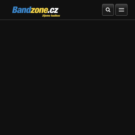
Bandzone.cz
žijeme hudbou