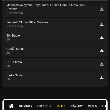
Motorkářská hymna Royál Riders Kutná Hora - Studio 2022.
Novinka
Nezařazeno
Trabant - Studio 2022. Novinka.
Nezařazeno
50. Studio
50.
Garáž. Studio
50.
BUS Studio
50.
Bárka Studio
50.
Zloděj času Studio
50.
Parchant Studio
50.
NOVINKY
O KAPELE
ALBA
NÁZORY
VIDEA
FOTK