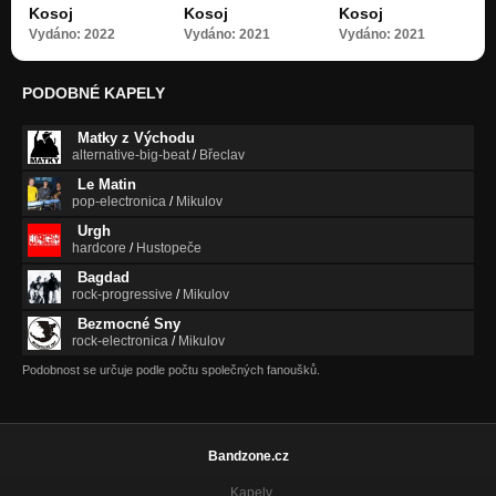
Kosoj
Kosoj
Kosoj
Vydáno: 2022
Vydáno: 2021
Vydáno: 2021
Chlapec
Klec
PODOBNÉ KAPELY
Pes
Nezařazeno
Matky z Východu
Magor
alternative-big-beat
/
Břeclav
Nezařazeno
Le Matin
pop-electronica
/
Mikulov
Zkusil jsem
Urgh
Nezařazeno
hardcore
/
Hustopeče
Squirrel
Bagdad
Nezařazeno
rock-progressive
/
Mikulov
Bezmocné Sny
Devil's mood
rock-electronica
/
Mikulov
Nezařazeno
Podobnost se určuje podle počtu společných fanoušků.
Youth
Nezařazeno
Bandzone.cz
Kapely