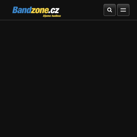
Bandzone.cz
žijeme hudbou