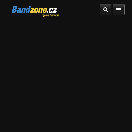
Bandzone.cz
žijeme hudbou