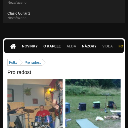
Nezařazeno
Clasic Guitar 2
Nezařazeno
NOVINKY
O KAPELE
ALBA
NÁZORY
VIDEA
FOTK
Fotky
Pro radost
Pro radost