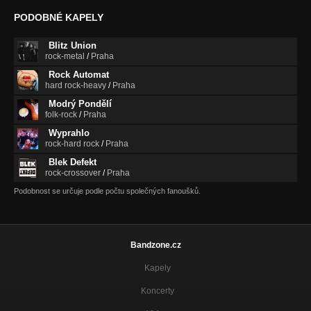
PODOBNÉ KAPELY
Blitz Union
rock-metal
/
Praha
Rock Automat
hard rock-heavy
/
Praha
Modrý Pondělí
folk-rock
/
Praha
Wyprahlo
rock-hard rock
/
Praha
Blek Defekt
rock-crossover
/
Praha
Podobnost se určuje podle počtu společných fanoušků.
Bandzone.cz
Kapely
Koncerty