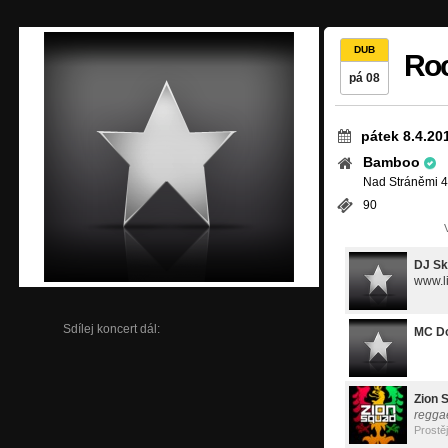
DUB
Roc
pá 08
pátek 8.4.20
Bamboo
Nad Stráněmi 4
90
DJ Sk
www.l
Sdílej koncert dál:
MC Do
Zion 
regga
Prostě