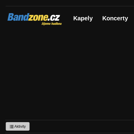
Bandzone.cz
Kapely
Koncerty
žijeme hudbou
Aktivity