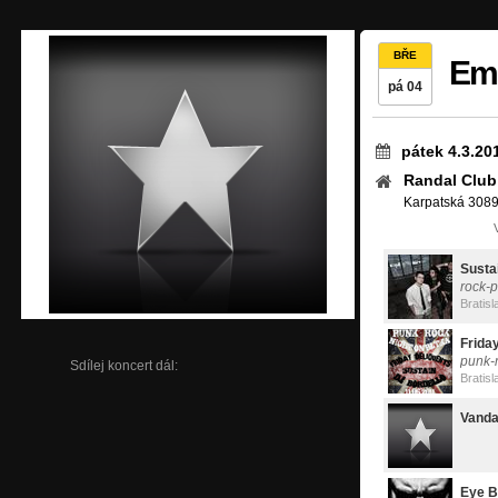
BŘE
Eme
pá 04
pátek 4.3.20
Randal Club
Karpatská 3089/
Susta
rock-
Bratisl
Frida
punk-r
Sdílej koncert dál:
Bratisl
Vand
Eye B