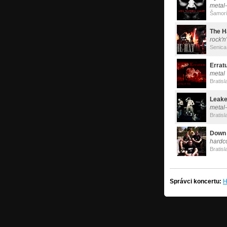
metal-
Šamor
The H
rock'n
Senica
Errat
metal
Bratisl
Leake
metal
Bratisl
Down 
hardc
Bratis
Správci koncertu:
H