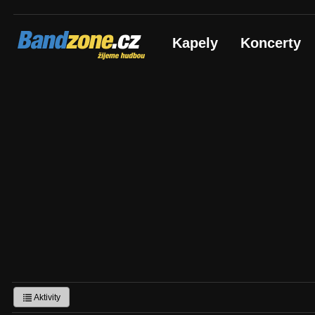
Bandzone.cz
Kapely
Koncerty
žijeme hudbou
Aktivity