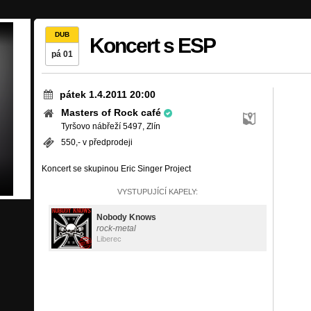
DUB
Koncert s ESP
pá 01
pátek 1.4.2011 20:00
Masters of Rock café
Tyršovo nábřeží 5497, Zlín
550,- v předprodeji
Koncert se skupinou Eric Singer Project
VYSTUPUJÍCÍ KAPELY:
Nobody Knows
rock-metal
Liberec