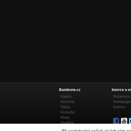
Bandzone.cz
Inzerce a o
Kapely
Rezervace 
Koncerty
homepage
Videa
Inzerce
Fanoušci
Kluby
Soutěže
Bandzone.cz blog
Při poskytování našich služeb nám po