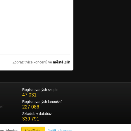
Zobrazit více koncertů ve
městě Zlín
Registrovaných skupin
47 031
Registrovaných fanoušků
227 086
ní
Skladeb v databázi
339 791
souhlasíte.
V pořádku
Další informace