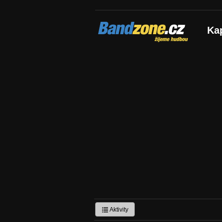
Bandzone.cz
Ka
žijeme hudbou
Aktivity