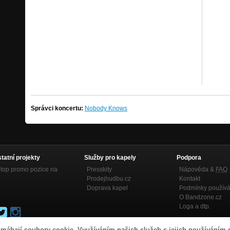
Správci koncertu:
Nobody Knows
statní projekty
Služby pro kapely
Podpora
top promo pozice na
Presskity
Nápověda &
FAQ
Prodejhudbu.cz
Kontakt
Doprava kapel
Podmínky používá
O Bandzone.cz
Loga a dtp.
máhají soubory cookie. Využíváním našich služeb s jejich používáním 