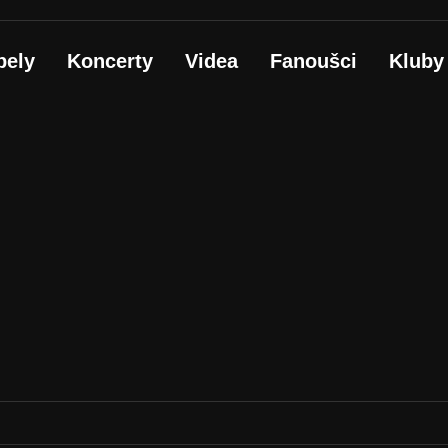
pely
Koncerty
Videa
Fanoušci
Kluby