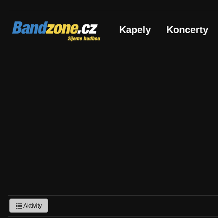
Bandzone.cz
Kapely
Koncerty
žijeme hudbou
Aktivity