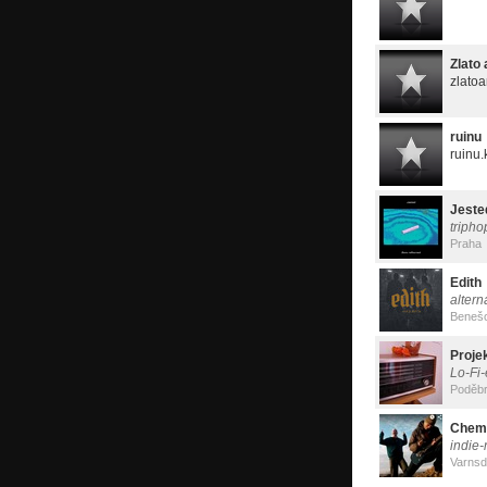
Zlato 
zlatoa
ruinu
ruinu.
Jeste
tripho
Praha
Edith
altern
Beneš
Proje
Lo-Fi
Poděb
Chemi
indie-
Varnsd